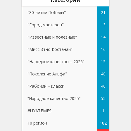
"80-летие Победы"
21
"Город мастеров"
13
"Известные и полезные"
14
"Мисс Этно Костанай"
16
"Народное качество – 2026"
15
"Поколение Альфа"
48
"Рабочий – класс!"
40
“Народное качество 2025”
55
#UYATEMES
1
10 регион
182