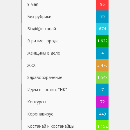
9 мая
96
Без рубрики
70
Біздің Қостанай
674
В ритме города
1 622
Женщины в деле
4
ЖКХ
3 476
Здравоохранение
1 548
Идем в гости с "НК"
7
Конкурсы
72
Коронавирус
449
Костанай и костанайцы
1 152