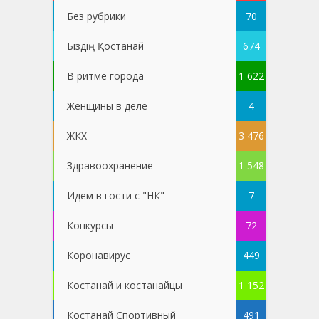
Без рубрики
70
Біздің Қостанай
674
В ритме города
1 622
Женщины в деле
4
ЖКХ
3 476
Здравоохранение
1 548
Идем в гости с "НК"
7
Конкурсы
72
Коронавирус
449
Костанай и костанайцы
1 152
Костанай Спортивный
491