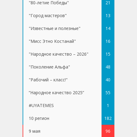
"80-летие Победы"
21
"Город мастеров"
13
"Известные и полезные"
14
"Мисс Этно Костанай"
16
"Народное качество – 2026"
15
"Поколение Альфа"
48
"Рабочий – класс!"
40
“Народное качество 2025”
55
#UYATEMES
1
10 регион
182
9 мая
96