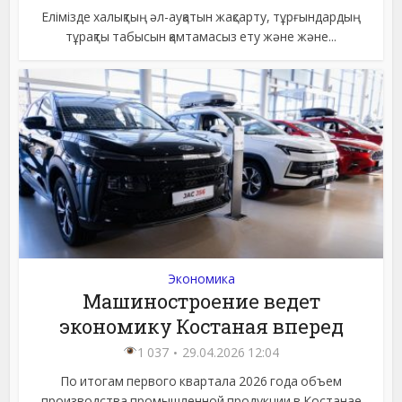
Елімізде халықтың әл-ауқатын жақсарту, тұрғындардың
тұрақты табысын қамтамасыз ету және және...
Экономика
Машиностроение ведет
экономику Костаная вперед
1 037
29.04.2026 12:04
По итогам первого квартала 2026 года объем
производства промышленной продукции в Костанае