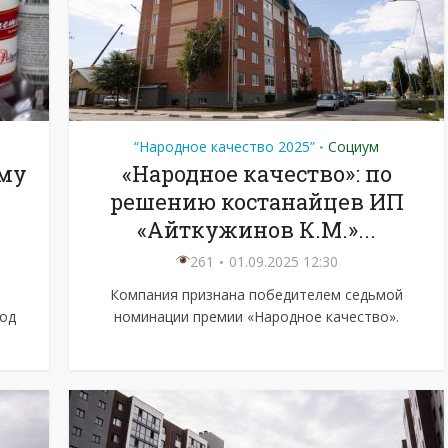
“Народное качество 2025”
Социум
•
ему
«Народное качество»: по
решению костанайцев ИП
«Айткужинов К.М.»...
261
01.09.2025 12:30
Компания признана победителем седьмой
под
номинации премии «Народное качество».