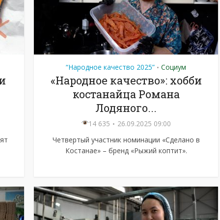
“Народное качество 2025”
Социум
•
и
«Народное качество»: хобби
костанайца Романа
Лодяного...
14 635
26.09.2025 09:00
лят
Четвертый участник номинации «Сделано в
Костанае» – бренд «Рыжий коптит».