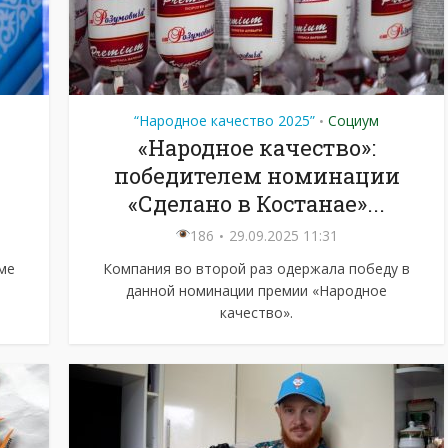
“Народное качество 2025”
Социум
•
«Народное качество»:
победителем номинации
«Сделано в Костанае»...
186
29.09.2025 11:31
ме
Компания во второй раз одержала победу в
данной номинации премии «Народное
качество».