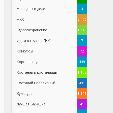
Женщины в деле
4
ЖКХ
3 476
Здравоохранение
1 548
Идем в гости с "НК"
7
Конкурсы
72
Коронавирус
449
Костанай и костанайцы
1 152
Костанай Спортивный
491
Культура
1 161
Лучшая бабушка
41