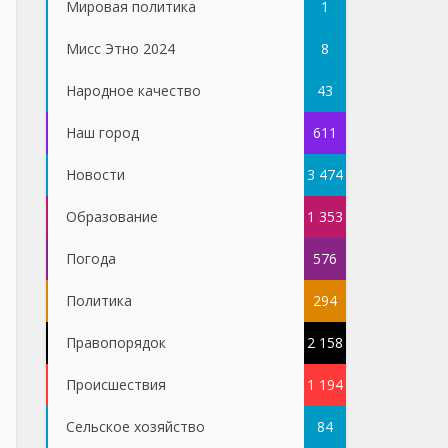
Мировая политика
1
Мисс Этно 2024
8
Народное качество
43
Наш город
611
Новости
3 474
Образование
1 353
Погода
576
Политика
294
Правопорядок
2 158
Проиcшествия
1 194
Сельское хозяйство
84