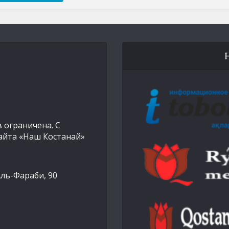
 ограничена. С
айта «Наш Костанай»
Аль-Фараби, 90