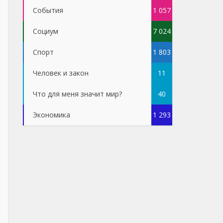
События
1 057
Социум
7 024
Спорт
1 803
Человек и закон
11
Что для меня значит мир?
40
Экономика
1 293