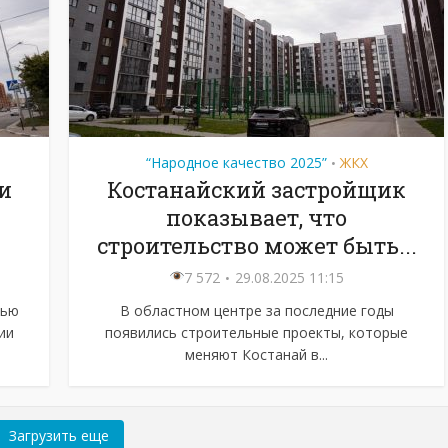
“Народное качество 2025”
ЖКХ
•
и
Костанайский застройщик
показывает, что
строительство может быть...
7 572
29.08.2025 11:15
щью
В областном центре за последние годы
ии
появились строительные проекты, которые
меняют Костанай в...
Загрузить еще