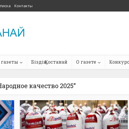
писка
Контакты
 газеты
Біздің Қостанай
О газете
Конкур
Народное качество 2025”