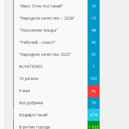
"Мисс Этно Костанай"
16
"Народное качество – 2026"
15
"Поколение Альфа"
48
"Рабочий – класс!"
40
“Народное качество 2025”
55
#UYATEMES
1
10 регион
182
9 мая
96
Без рубрики
70
Біздің Қостанай
674
В ритме города
1 622