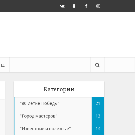
сы
Категории
"80-летие Победы"
21
"Город мастеров"
13
"Известные и полезные"
14