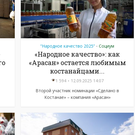
“Народное качество 2025”
Социум
•
»
«Народное качество»: как
го
«Арасан» остается любимым
костанайцами...
1 594
12.09.2025 14:07
Второй участник номинации «Сделано в
Костанае» – компания «Арасан»