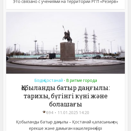
Это связано с учениями на территории РГП «Резерв»
Біздің Қостанай
В ритме города
•
Қобыланды батыр даңғылы:
тарихы, бүгінгі күні және
болашағы
694
11.01.2025 14:20
Қобыланды батыр даңғылы – Қостанай қаласының ең
ерекше және дамыған көшелерінің бірі