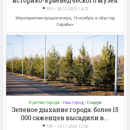
историко-краеведческого музея
305
20.11.2025 14:25
Мероприятия прошли вчера, 19 ноября, в «Жастар
Сарайы»
В ритме города
Наш город
Социум
•
•
Зеленое дыхание города: более 15
000 саженцев высадили в...
739
13.11.2025 12:50