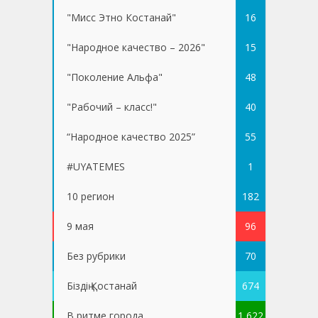
"Мисс Этно Костанай"
16
"Народное качество – 2026"
15
"Поколение Альфа"
48
"Рабочий – класс!"
40
“Народное качество 2025”
55
#UYATEMES
1
10 регион
182
9 мая
96
Без рубрики
70
Біздің Қостанай
674
В ритме города
1 622