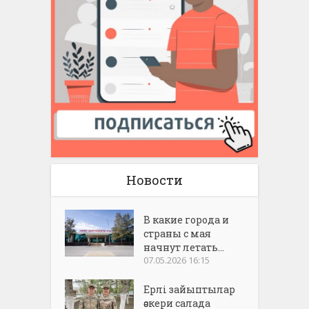
Новости
В какие города и
страны с мая
начнут летать...
07.05.2026 16:15
Ерлі зайыптылар
әскери салада