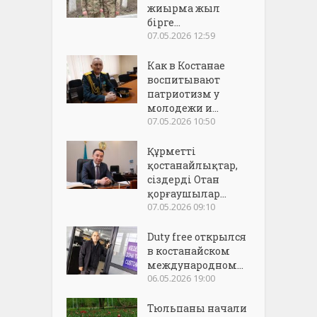
жиырма жыл
бірге...
07.05.2026 12:59
Как в Костанае
воспитывают
патриотизм у
молодежи и...
07.05.2026 10:50
Құрметті
қостанайлықтар,
сіздерді Отан
қорғаушылар...
07.05.2026 09:10
Duty free открылся
в костанайском
международном...
06.05.2026 19:00
Тюльпаны начали