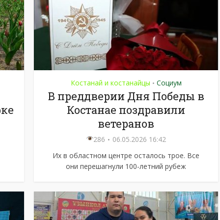
Костанай и костанайцы
Социум
•
В преддверии Дня Победы в
рке
Костанае поздравили
ветеранов
286
06.05.2026 16:42
Их в областном центре осталось трое. Все
они перешагнули 100-летний рубеж