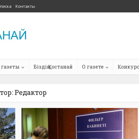
писка
Контакты
 газеты
Біздің Қостанай
О газете
Конкур
тор: Редактор