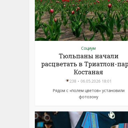
Социум
Тюльпаны начали
расцветать в Триатлон-па
Костаная
238
06.05.2026 18:01
Рядом с «полем цветов» установили
фотозону