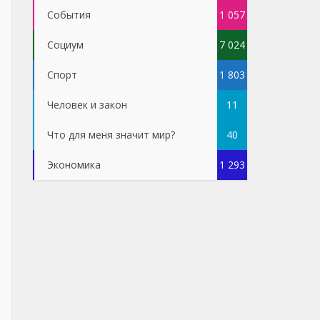
События
1 057
Социум
7 024
Спорт
1 803
Человек и закон
11
Что для меня значит мир?
40
Экономика
1 293