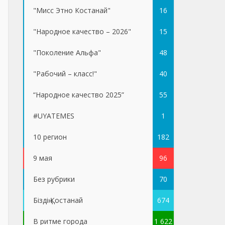
"Мисс Этно Костанай"
16
"Народное качество – 2026"
15
"Поколение Альфа"
48
"Рабочий – класс!"
40
“Народное качество 2025”
55
#UYATEMES
1
10 регион
182
9 мая
96
Без рубрики
70
Біздің Қостанай
674
В ритме города
1 622