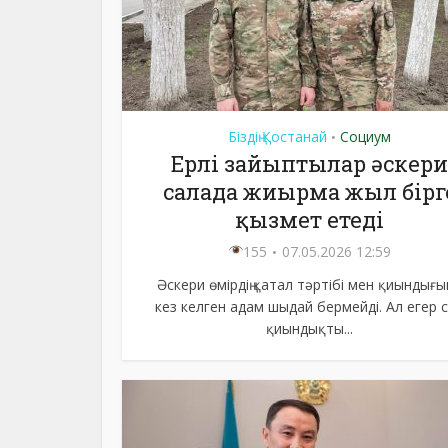
Біздің Қостанай
Социум
•
Ерлі зайыптылар әскери
салада жиырма жыл бірг
қызмет етеді
155
07.05.2026 12:59
Әскери өмірдің қатал тәртібі мен қиындығы
кез келген адам шыдай бермейді. Ал егер 
қиындықты...