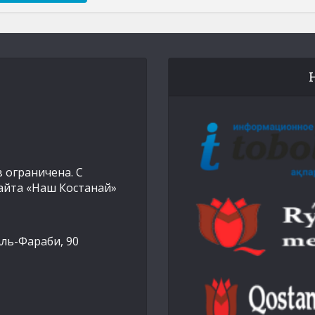
 ограничена. С
айта «Наш Костанай»
Аль-Фараби, 90