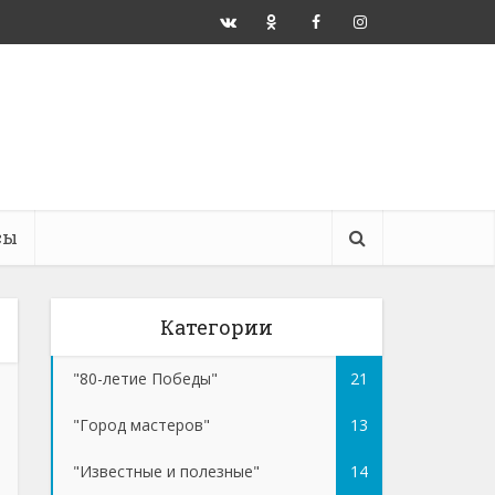
сы
Категории
"80-летие Победы"
21
"Город мастеров"
13
"Известные и полезные"
14