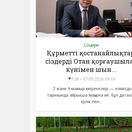
Социум
Құрметті қостанайлықтар
сіздерді Отан қорғаушыл
күнімен шын...
128
07.05.2026 09:10
7 және 9 мамыр мерекелері — еліміздің
тарихында айрықша маңызға ие. Бұл датал
ерлік пен...