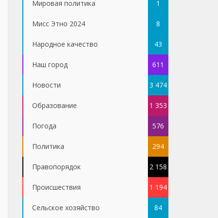
Мировая политика
1
Мисс Этно 2024
8
Народное качество
43
Наш город
611
Новости
3 474
Образование
1 353
Погода
576
Политика
294
Правопорядок
2 158
Проиcшествия
1 194
Сельское хозяйство
84