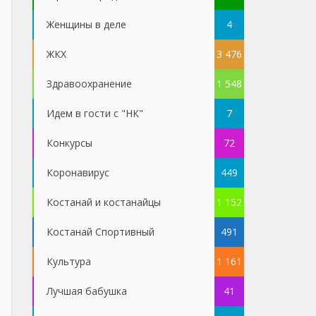
Женщины в деле
4
ЖКХ
3 476
Здравоохранение
1 548
Идем в гости с "НК"
7
Конкурсы
72
Коронавирус
449
Костанай и костанайцы
1 152
Костанай Спортивный
491
Культура
1 161
Лучшая бабушка
41