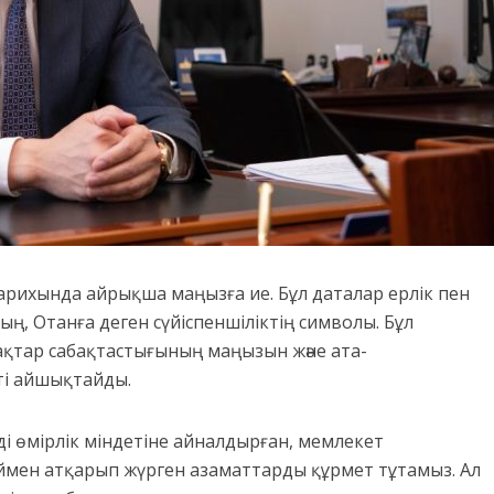
тарихында айрықша маңызға ие. Бұл даталар ерлік пен
ң, Отанға деген сүйіспеншіліктің символы. Бұл
рпақтар сабақтастығының маңызын және ата-
ті айшықтайды.
ді өмірлік міндетіне айналдырған, мемлекет
роймен атқарып жүрген азаматтарды құрмет тұтамыз. Ал