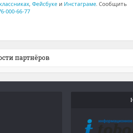
классниках
,
Фейсбуке
и
Инстаграме
. Сообщить
76-000-66-77
ости партнёров