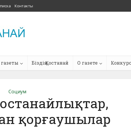
писка
Контакты
 газеты
Біздің Қостанай
О газете
Конкур
Социум
қостанайлықтар,
тан қорғаушылар