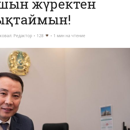
 шын жүректен
ықтаймын!
ковал:
Редактор
128
1 мин на чтение