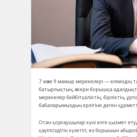
7 және 9 мамыр мерекелері — еліміздің 
батырлықтың, әскери борышқа адалдықты
мерекелер бейбітшіліктің, бірліктің, ұ
бабаларымыздың ерлігіне деген құрмет
Отан қорғаушылар күні елге қызмет ету
қауіпсіздігін күзетіп, өз борышын абы