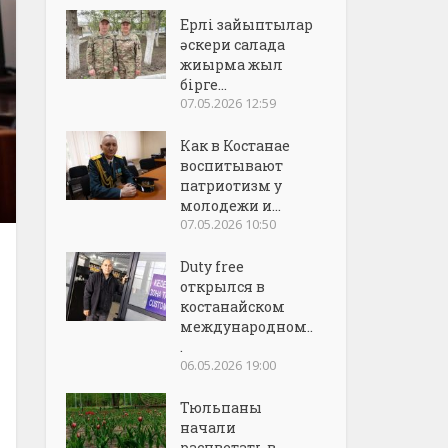
Ерлі зайыптылар
әскери салада
жиырма жыл
бірге...
07.05.2026 12:59
Как в Костанае
воспитывают
патриотизм у
молодежи и...
07.05.2026 10:50
Duty free
открылся в
костанайском
международном..
.
06.05.2026 19:00
Тюльпаны
начали
расцветать в