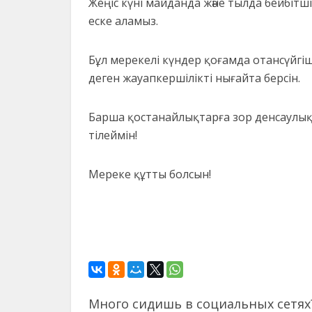
Жеңіс күні майданда және тылда бейбіт
еске аламыз.
Бұл мерекелі күндер қоғамда отансүйгіш
деген жауапкершілікті нығайта берсін.
Барша қостанайлықтарға зор денсаулық, 
тілеймін!
Мереке құтты болсын!
Много сидишь в социальных сетях?