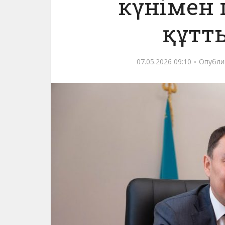
күнімен
құтт
07.05.2026 09:10
Опубли