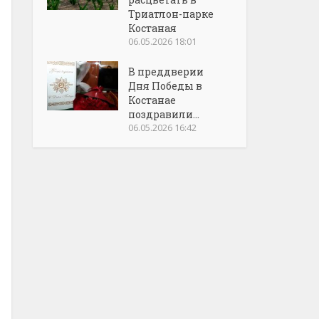
Триатлон-парке
Костаная
06.05.2026 18:01
В преддверии
Дня Победы в
Костанае
поздравили...
06.05.2026 16:42