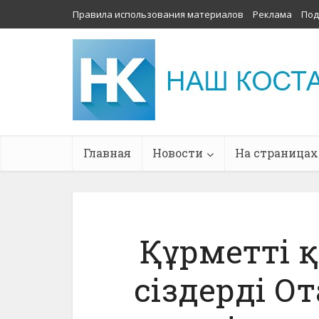
Правила использования материалов
Реклама
Под
Главная
Новости
На страницах
Құрметті 
сіздерді О