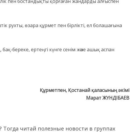
шілік пен бостандықты қорғаған жандарды алғыспен
тік рухты, өзара құрмет пен бірлікті, ел болашағына
бақ-береке, ертеңгі күнге сенім және ашық аспан
Құрметпен, Қостанай қаласының әкімі
Марат ЖҮНДІБАЕВ
 Тогда читай полезные новости в группах