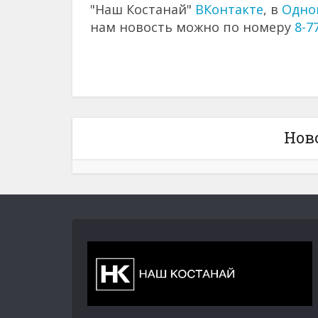
"Наш Костанай"
ВКонтакте
, в
Одно
нам новость можно по номеру
8-7
Нов