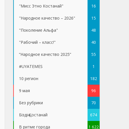
"Мисс Этно Костанай"
16
"Народное качество – 2026"
15
"Поколение Альфа"
48
"Рабочий – класс!"
40
“Народное качество 2025”
55
#UYATEMES
1
10 регион
182
9 мая
96
Без рубрики
70
Біздің Қостанай
674
В ритме города
1 622