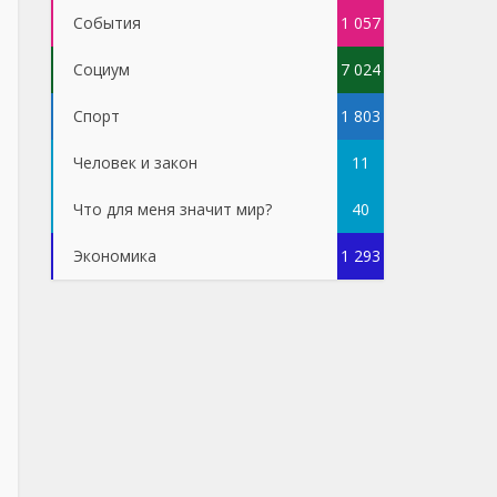
События
1 057
Социум
7 024
Спорт
1 803
Человек и закон
11
Что для меня значит мир?
40
Экономика
1 293