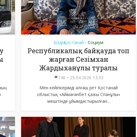
Біздің Қостанай
Социум
•
у
Республикалық байқауда топ
ы
жарған Сезімхан
Жардыханұлы туралы
146
25.04.2026 13:33
ың
Мен кейіпкерімді алғаш рет Қостанай
р
облыстық «Аймағанбет қажы Спанұлы»
мешітінде ұйымдастырылған...