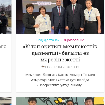
Біздің Қостанай
Образование
•
аға
«Кітап оқитын мемлекеттік
қызметші» бағыты өз
мәресіне жетті
117
16.04.2026 13:15
Мемлекет басшысы Қасым-Жомарт Тоқаев
Атырауда өткен Ұлттық құрылтайда
«Прогрессивті ұлтқа айналу...