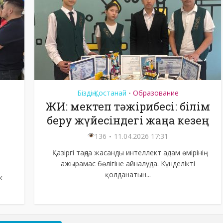
Біздің Қостанай
Образование
•
ЖИ: мектеп тәжірибесі: білім
беру жүйесіндегі жаңа кезең
136
11.04.2026 17:31
Қазіргі таңда жасанды интеллект адам өмірінің
ажырамас бөлігіне айналуда. Күнделікті
қолданатын...
к