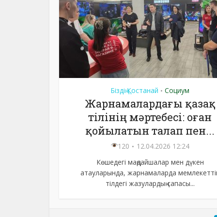
Біздің Қостанай
Социум
•
Жарнамалардағы қазақ
тілінің мәртебесі: оған
қойылатын талап пен...
120
12.04.2026 12:24
Көшедегі маңдайшалар мен дүкен
атауларында, жарнамаларда мемлекетті
тілдегі жазулардың сапасы...