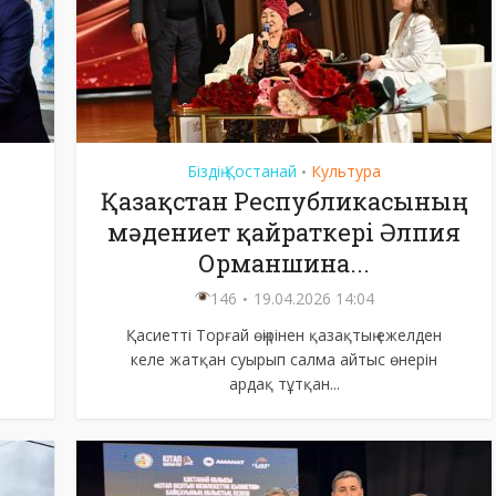
Біздің Қостанай
Культура
•
Қазақстан Республикасының
мәдениет қайраткері Әлпия
Орманшина...
146
19.04.2026 14:04
Қасиетті Торғай өңірінен қазақтың ежелден
р
келе жатқан суырып салма айтыс өнерін
ардақ тұтқан...