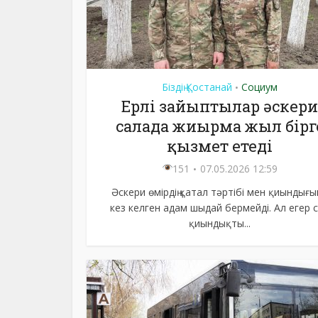
Біздің Қостанай
Социум
•
Ерлі зайыптылар әскери
салада жиырма жыл бірг
қызмет етеді
151
07.05.2026 12:59
Әскери өмірдің қатал тәртібі мен қиындығы
кез келген адам шыдай бермейді. Ал егер 
қиындықты...