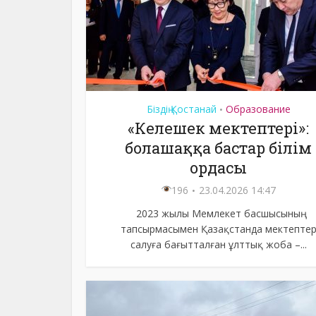
Біздің Қостанай
Образование
•
«Келешек мектептері»:
болашаққа бастар білім
ордасы
196
23.04.2026 14:47
2023 жылы Мемлекет басшысының
тапсырмасымен Қазақстанда мектепте
салуға бағытталған ұлттық жоба –...