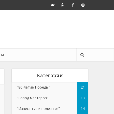
сы
Категории
"80-летие Победы"
21
"Город мастеров"
13
"Известные и полезные"
14