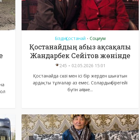
Біздің Қостанай
Социум
•
Қостанайдың абыз ақсақалы
е
Жандарбек Сейітов жөнінде
245
02.05.2026 15:01
Қостанайда сөзі мен ісі бір жерден шығатын
ардақты тұлғалар аз емес. Солардың бірегейі
на
бүгін әңгіме...
сол