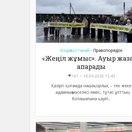
Біздің Қостанай
Правопорядок
•
«Жеңіл жұмыс». Ауыр жаз
апарады
161
18.04.2026 15:45
Қазіргі қоғамда нашақорлық – тек жеке
адамның мәселесі емес, тұтас ұлттың
болашағына қауіп...