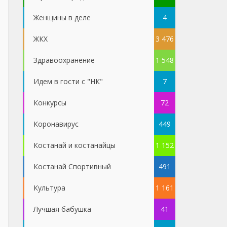
Женщины в деле
4
ЖКХ
3 476
Здравоохранение
1 548
Идем в гости с "НК"
7
Конкурсы
72
Коронавирус
449
Костанай и костанайцы
1 152
Костанай Спортивный
491
Культура
1 161
Лучшая бабушка
41