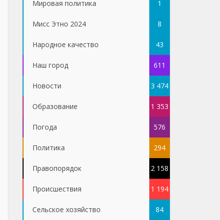
Мировая политика
1
Мисс Этно 2024
8
Народное качество
43
Наш город
611
Новости
3 474
Образование
1 353
Погода
576
Политика
294
Правопорядок
2 158
Проиcшествия
1 194
Сельское хозяйство
84