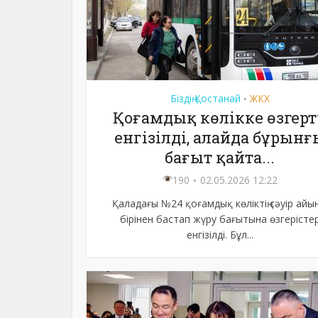
Біздің Қостанай
ЖКХ
•
Қоғамдық көлікке өзгерт
енгізілді, алайда бұрынғ
бағыт қайта...
190
02.05.2026 12:22
Қаладағы №24 қоғамдық көліктің сәуір айын
бірінен бастап жүру бағытына өзгерісте
енгізілді. Бұл...