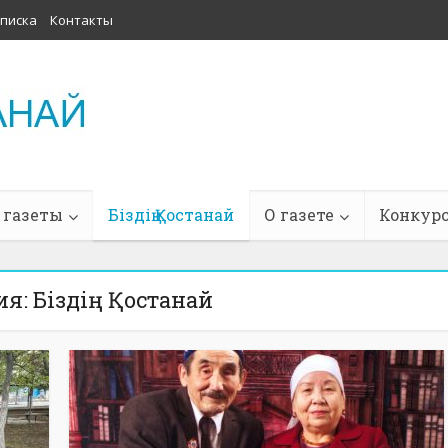
писка
Контакты
 газеты
Біздің Қостанай
О газете
Конкур
я: Біздің Қостанай