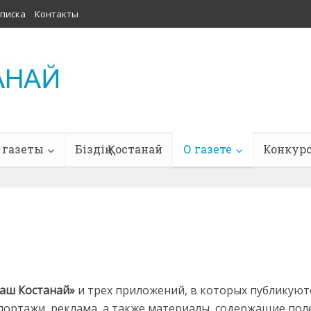
писка
Контакты
 газеты
Біздің Қостанай
О газете
Конкур
Наш Костанай»
и трех приложений, в которых публикуют
епортажи, реклама, а также материалы, содержащие по