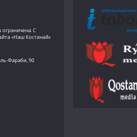
 ограничена. С
айта «Наш Костанай»
Аль-Фараби, 90