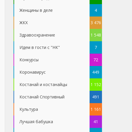
Женщины в деле
4
ЖКХ
3 476
Здравоохранение
1 548
Идем в гости с "НК"
7
Конкурсы
72
Коронавирус
449
Костанай и костанайцы
1 152
Костанай Спортивный
491
Культура
1 161
Лучшая бабушка
41