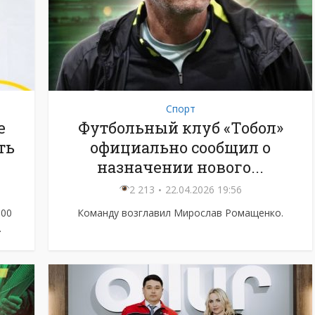
Спорт
е
Футбольный клуб «Тобол»
ть
официально сообщил о
назначении нового...
2 213
22.04.2026 19:56
500
Команду возглавил Мирослав Ромащенко.
.