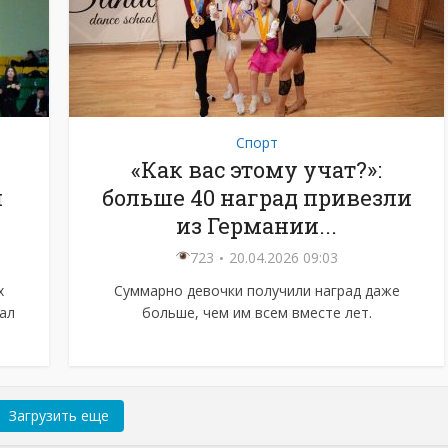
Спорт
«Как вас этому учат?»:
я
больше 40 наград привезли
из Германии...
723
20.04.2026 09:03
х
Суммарно девочки получили наград даже
ал
больше, чем им всем вместе лет.
Загрузить еще