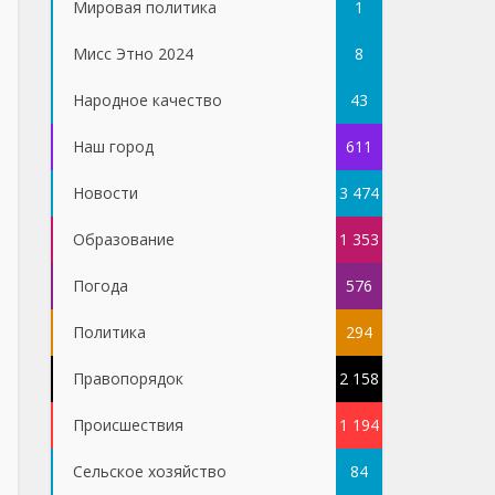
Мировая политика
1
Мисс Этно 2024
8
Народное качество
43
Наш город
611
Новости
3 474
Образование
1 353
Погода
576
Политика
294
Правопорядок
2 158
Проиcшествия
1 194
Сельское хозяйство
84