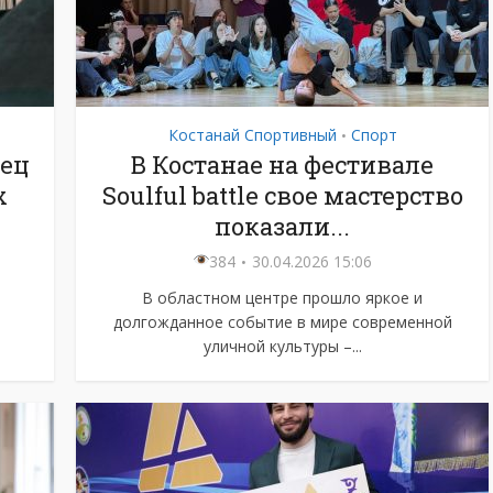
Костанай Спортивный
Спорт
•
аец
В Костанае на фестивале
х
Soulful battle свое мастерство
показали...
384
30.04.2026 15:06
В областном центре прошло яркое и
долгожданное событие в мире современной
уличной культуры –...