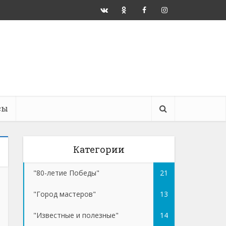
сы
Категории
"80-летие Победы"
21
"Город мастеров"
13
"Известные и полезные"
14