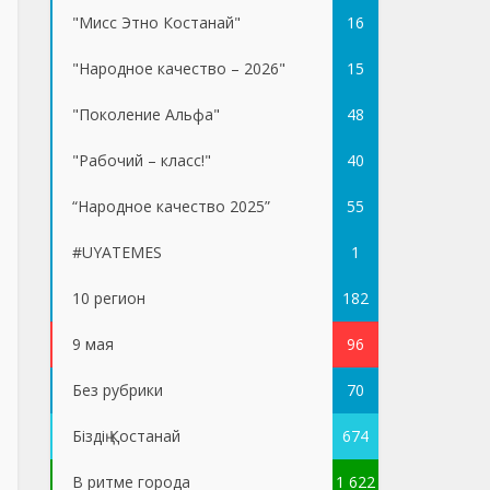
"Мисс Этно Костанай"
16
"Народное качество – 2026"
15
"Поколение Альфа"
48
"Рабочий – класс!"
40
“Народное качество 2025”
55
#UYATEMES
1
10 регион
182
9 мая
96
Без рубрики
70
Біздің Қостанай
674
В ритме города
1 622