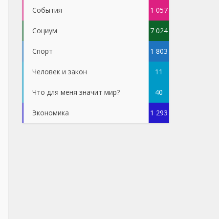
События
1 057
Социум
7 024
Спорт
1 803
Человек и закон
11
Что для меня значит мир?
40
Экономика
1 293