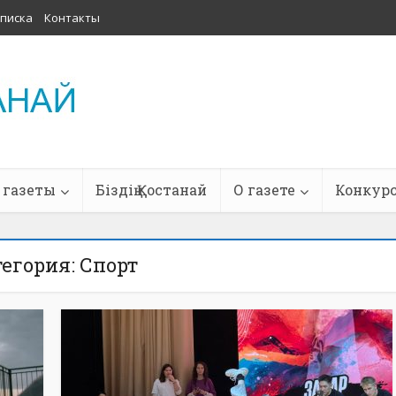
писка
Контакты
 газеты
Біздің Қостанай
О газете
Конкур
егория: Спорт