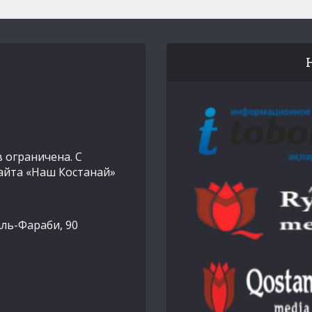
 ограничена. С
айта «Наш Костанай»
Аль-Фараби, 90