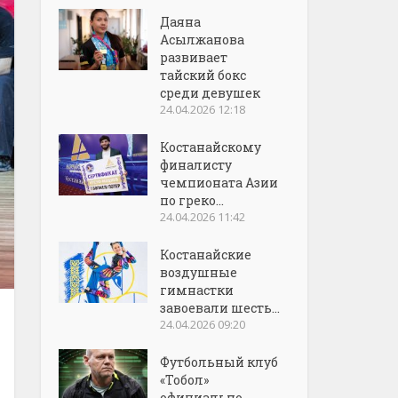
Даяна
Асылжанова
развивает
тайский бокс
среди девушек
24.04.2026 12:18
Костанайскому
финалисту
чемпионата Азии
по греко...
24.04.2026 11:42
Костанайские
воздушные
гимнастки
завоевали шесть...
24.04.2026 09:20
Футбольный клуб
«Тобол»
официально