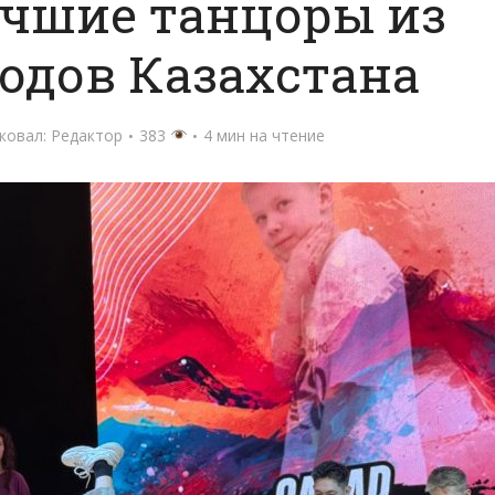
учшие танцоры из
одов Казахстана
ковал:
Редактор
383
4 мин на чтение