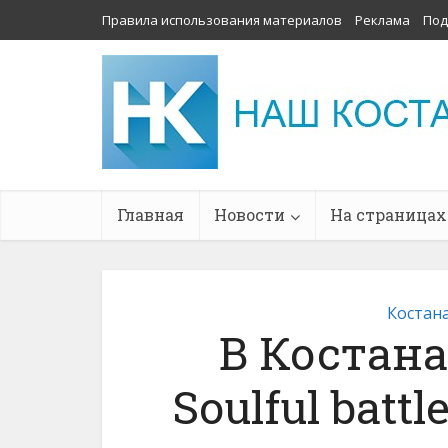
Правила использования материалов
Реклама
Под
Главная
Новости
На страницах
Костан
В Костана
Soulful batt