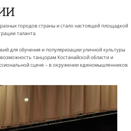
ИИ
разных городов страны и стало настоящей площадкой
трации таланта.
овий для обу­чения и популяризации уличной культуры
ь возможность танцорам Костанайской области и
фессиональной сцене – в окружении единомышленников