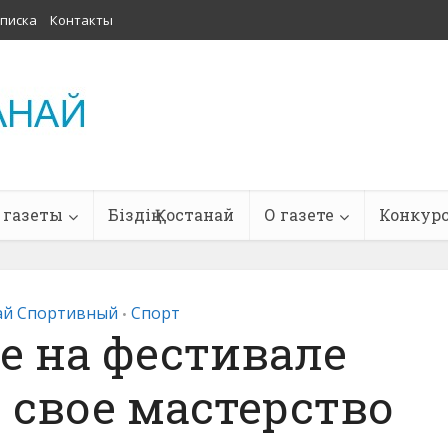
писка
Контакты
 газеты
Біздің Қостанай
О газете
Конкур
ай Спортивный
Спорт
•
е на фестивале
le свое мастерство