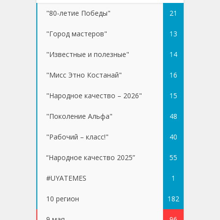
"80-летие Победы"
21
"Город мастеров"
13
"Известные и полезные"
14
"Мисс Этно Костанай"
16
"Народное качество – 2026"
15
"Поколение Альфа"
48
"Рабочий – класс!"
40
“Народное качество 2025”
55
#UYATEMES
1
10 регион
182
9 мая
96