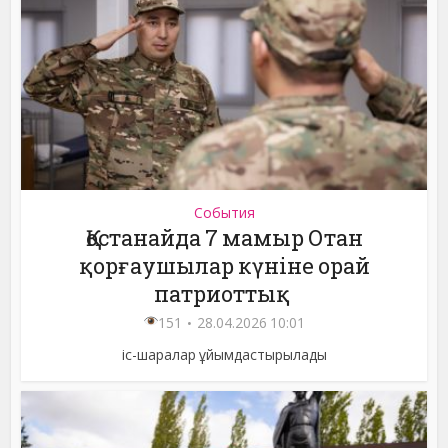
События
Қостанайда 7 мамыр Отан
қорғаушылар күніне орай
патриоттық
151
28.04.2026 10:01
іс-шаралар ұйымдастырылады