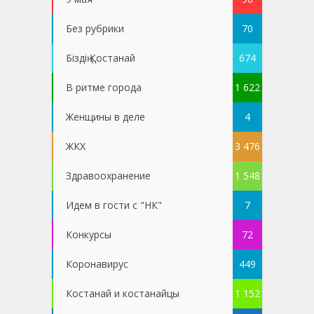
Без рубрики
70
Біздің Қостанай
674
В ритме города
1 622
Женщины в деле
4
ЖКХ
3 476
Здравоохранение
1 548
Идем в гости с "НК"
7
Конкурсы
72
Коронавирус
449
Костанай и костанайцы
1 152