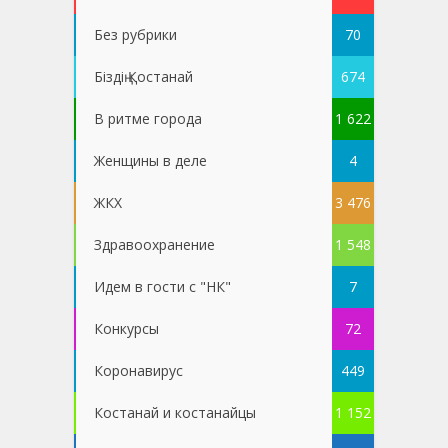
Без рубрики
70
Біздің Қостанай
674
В ритме города
1 622
Женщины в деле
4
ЖКХ
3 476
Здравоохранение
1 548
Идем в гости с "НК"
7
Конкурсы
72
Коронавирус
449
Костанай и костанайцы
1 152