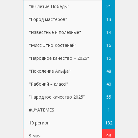
"80-летие Победы"
21
"Город мастеров"
13
"Известные и полезные"
14
"Мисс Этно Костанай"
16
"Народное качество – 2026"
15
"Поколение Альфа"
48
"Рабочий – класс!"
40
“Народное качество 2025”
55
#UYATEMES
1
10 регион
182
9 мая
96