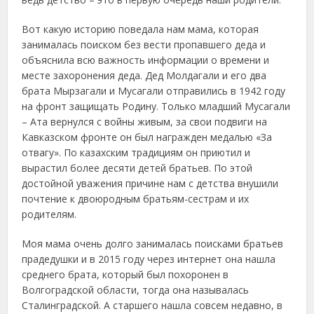
Вот какую историю поведала нам мама, которая
занималась поиском без вести пропавшего деда и
объяснила всю важность информации о времени и
месте захоронения деда. Дед Молдагали и его два
брата Мырзагали и Мусагали отправились в 1942 году
на фронт защищать Родину. Только младший Мусагали
– Ата вернулся с войны живым, за свои подвиги на
Кавказском фронте он был награжден медалью «За
отвагу». По казахским традициям он приютил и
вырастил более десяти детей братьев. По этой
достойной уважения причине нам с детства внушили
почтение к двоюродным братьям-сестрам и их
родителям.
Моя мама очень долго занималась поисками братьев
прадедушки и в 2015 году через интернет она нашла
среднего брата, который был похоронен в
Волгоградской области, тогда она называлась
Сталинградской. А старшего нашла совсем недавно, в