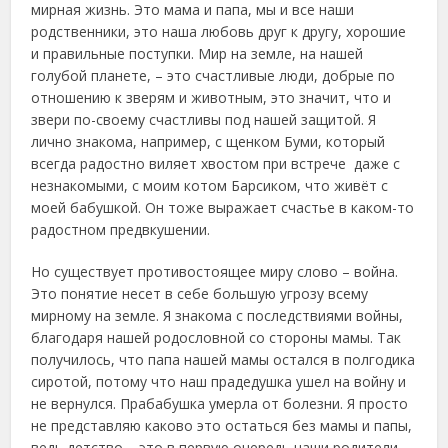
мирная жизнь. Это мама и папа, мы и все наши
родственники, это наша любовь друг к другу, хорошие
и правильные поступки. Мир на земле, на нашей
голубой планете, – это счастливые люди, добрые по
отношению к зверям и животным, это значит, что и
звери по-своему счастливы под нашей защитой. Я
лично знакома, например, с щенком Буми, который
всегда радостно виляет хвостом при встрече даже с
незнакомыми, с моим котом Барсиком, что живёт с
моей бабушкой. Он тоже выражает счастье в каком-то
радостном предвкушении.
Но существует противостоящее миру слово – война.
Это понятие несет в себе большую угрозу всему
мирному на земле. Я знакома с последствиями войны,
благодаря нашей родословной со стороны мамы. Так
получилось, что папа нашей мамы остался в полгодика
сиротой, потому что наш прадедушка ушел на войну и
не вернулся. Прабабушка умерла от болезни. Я просто
не представляю каково это остаться без мамы и папы,
ведь детство – это в первую очередь наши родители.