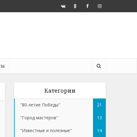
сы
Категории
"80-летие Победы"
21
"Город мастеров"
13
"Известные и полезные"
14