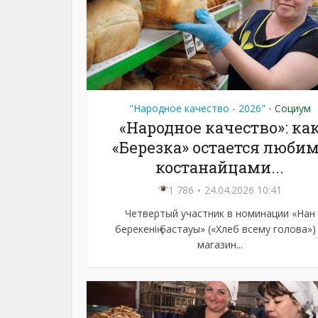
"Народное качество - 2026"
Социум
•
«Народное качество»: ка
«Березка» остается люби
костанайцами...
1 786
24.04.2026 10:41
Четвертый участник в номинации «Нан
берекенің бастауы» («Хлеб всему голова»)
магазин...