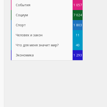
События
1 057
Социум
7 024
Спорт
1 803
Человек и закон
11
Что для меня значит мир?
40
Экономика
1 293