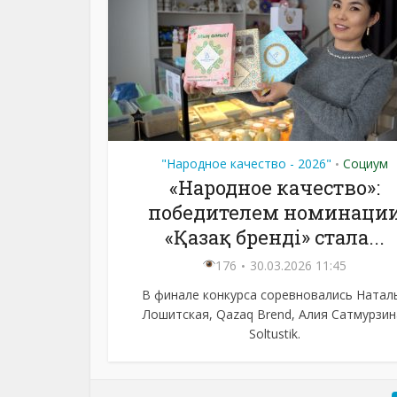
"Народное качество - 2026"
Социум
•
«Народное качество»:
победителем номинаци
«Қазақ бренді» стала...
176
30.03.2026 11:45
В финале конкурса соревновались Натал
Лошитская, Qazaq Brend, Алия Сатмурзин
Soltustik.