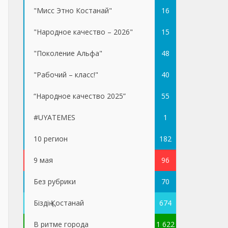
"Мисс Этно Костанай"
16
"Народное качество – 2026"
15
"Поколение Альфа"
48
"Рабочий – класс!"
40
“Народное качество 2025”
55
#UYATEMES
1
10 регион
182
9 мая
96
Без рубрики
70
Біздің Қостанай
674
В ритме города
1 622