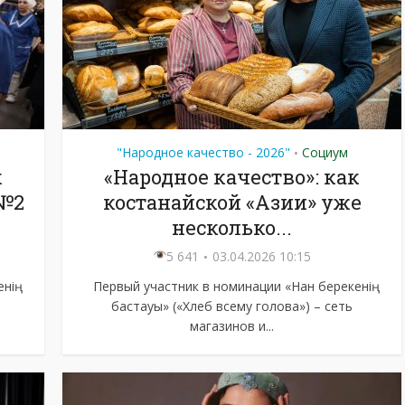
"Народное качество - 2026"
Социум
•
к
«Народное качество»: как
 №2
костанайской «Азии» уже
несколько...
5 641
03.04.2026 10:15
нің
Первый участник в номинации «Нан берекенің
бастауы» («Хлеб всему голова») – сеть
магазинов и...