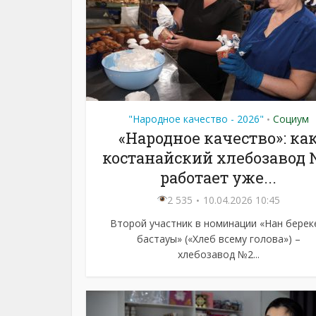
"Народное качество - 2026"
Социум
•
«Народное качество»: ка
костанайский хлебозавод
работает уже...
2 535
10.04.2026 10:45
Второй участник в номинации «Нан береке
бастауы» («Хлеб всему голова») –
хлебозавод №2...