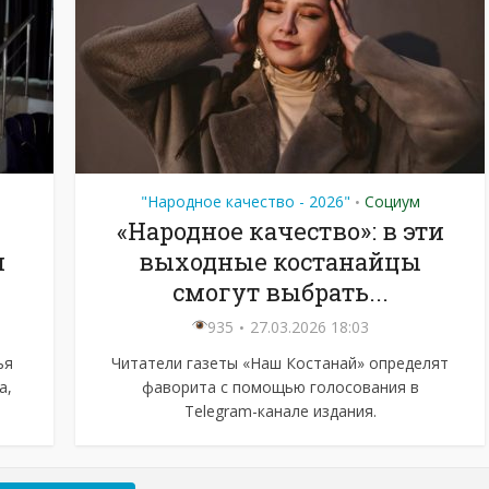
"Народное качество - 2026"
Социум
•
«Народное качество»: в эти
и
выходные костанайцы
смогут выбрать...
935
27.03.2026 18:03
ья
Читатели газеты «Наш Костанай» определят
а,
фаворита с помощью голосования в
Telegram-канале издания.