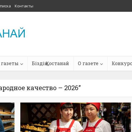
писка
Контакты
 газеты
Біздің Қостанай
О газете
Конкур
ародное качество – 2026”