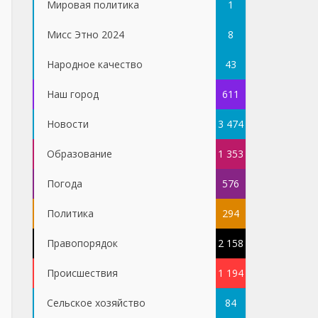
Мировая политика
1
Мисс Этно 2024
8
Народное качество
43
Наш город
611
Новости
3 474
Образование
1 353
Погода
576
Политика
294
Правопорядок
2 158
Проиcшествия
1 194
Сельское хозяйство
84