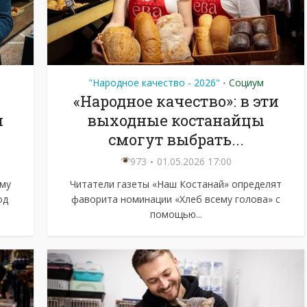
"Народное качество - 2026"
Социум
•
«Народное качество»: в эти
и
выходные костанайцы
смогут выбрать...
973
01.05.2026 17:00
ему
Читатели газеты «Наш Костанай» определят
од
фаворита номинации «Хлеб всему голова» с
помощью...