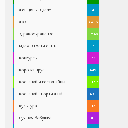
Женщины в деле
4
ЖКХ
3 476
Здравоохранение
1 548
Идем в гости с "НК"
7
Конкурсы
72
Коронавирус
449
Костанай и костанайцы
1 152
Костанай Спортивный
491
Культура
1 161
Лучшая бабушка
41