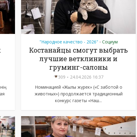
"Народное качество - 2026"
Социум
•
к
Костанайцы смогут выбрать
лучшие ветклиники и
груминг-салоны
309
24.04.2026 16:37
ің
Номинацией «Жылы жүрек» («С заботой о
ая
животных») продолжается традиционный
конкурс газеты «Наш...