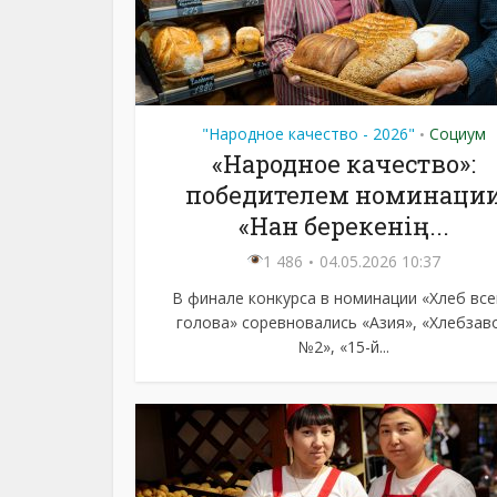
"Народное качество - 2026"
Социум
•
«Народное качество»:
победителем номинаци
«Нан берекенің...
1 486
04.05.2026 10:37
В финале конкурса в номинации «Хлеб вс
голова» соревновались «Азия», «Хлебзав
№2», «15-й...