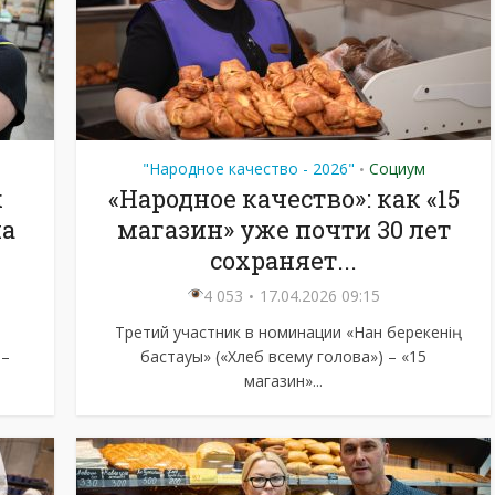
"Народное качество - 2026"
Социум
•
к
«Народное качество»: как «15
ма
магазин» уже почти 30 лет
сохраняет...
4 053
17.04.2026 09:15
Третий участник в номинации «Нан берекенің
 –
бастауы» («Хлеб всему голова») – «15
магазин»...