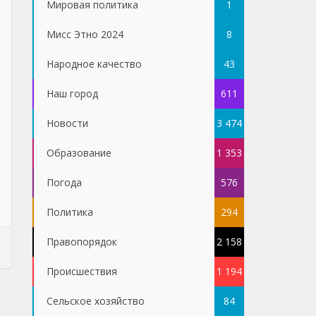
Мировая политика
1
Мисс Этно 2024
8
Народное качество
43
Наш город
611
Новости
3 474
Образование
1 353
Погода
576
Политика
294
Правопорядок
2 158
Проиcшествия
1 194
Сельское хозяйство
84