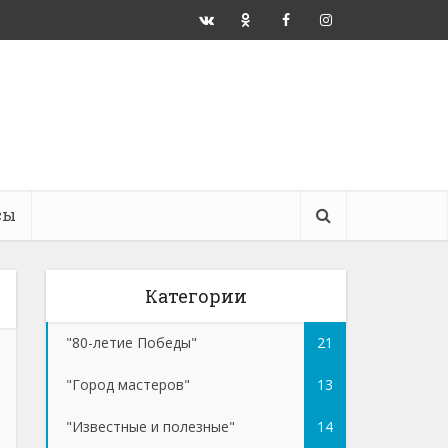
сы
Категории
"80-летие Победы"
21
"Город мастеров"
13
"Известные и полезные"
14