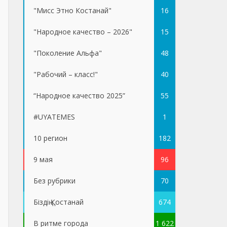
"Мисс Этно Костанай"
16
"Народное качество – 2026"
15
"Поколение Альфа"
48
"Рабочий – класс!"
40
“Народное качество 2025”
55
#UYATEMES
1
10 регион
182
9 мая
96
Без рубрики
70
Біздің Қостанай
674
В ритме города
1 622