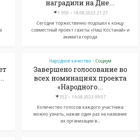
наградили на Дне...
1 950
18.08.2023 21:27
й
Сегодня торжественно подошел к концу
а
совместный проект газеты «Наш Костанай» и
акимата города
Народное качество
Социум
•
ет
Завершено голосование во
..
всех номинациях проекта
«Народного...
352
14.08.2023 09:07
Количество голосов каждого участника
можно узнать, нажав один раз на название
их организации в...