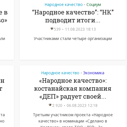
Народное качество
Социум
•
е в
“Народное качество”: “НК”
во»
подводит итоги...
539
11.08.2023 18:13
али
Участниками стали четыре организации
Народное качество
Экономика
•
ян
«Народное качество»:
т
костанайская компания
«ДЕП» радует своей...
2 920
06.08.2023 12:18
кта
Третьим участником проекта «Народное
ано
качество» в номинации «Сделано в