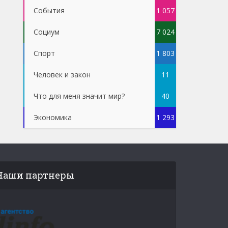
События
1 057
Социум
7 024
Спорт
1 803
Человек и закон
11
Что для меня значит мир?
40
Экономика
1 293
Наши партнеры