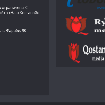
 ограничена. С
айта «Наш Костанай»
Аль-Фараби, 90