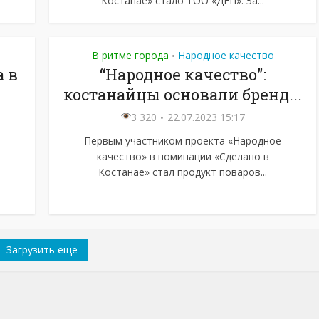
Костанае» стало ТОО «ДЕП». За...
В ритме города
Народное качество
•
а в
“Народное качество”:
костанайцы основали бренд...
3 320
22.07.2023 15:17
Первым участником проекта «Народное
качество» в номинации «Сделано в
е
Костанае» стал продукт поваров...
Загрузить еще