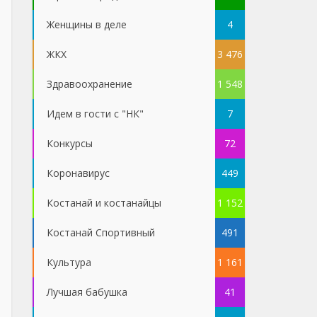
Женщины в деле
4
ЖКХ
3 476
Здравоохранение
1 548
Идем в гости с "НК"
7
Конкурсы
72
Коронавирус
449
Костанай и костанайцы
1 152
Костанай Спортивный
491
Культура
1 161
Лучшая бабушка
41