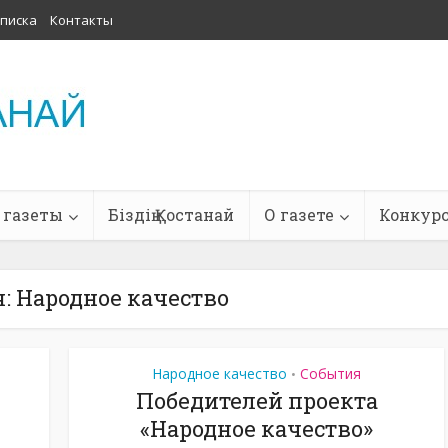
писка
Контакты
 газеты
Біздің Қостанай
О газете
Конкур
: Народное качество
Народное качество
События
•
Победителей проекта
«Народное качество»