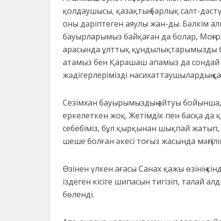
қолдаушысы, қазақтың барлық салт-дәст
оны дәріптеген аяулы жан-ды. Бәлкім а
бауырларымыз байқаған да болар, Моңғ
арасында ұлттық құндылықтарымызды бі
атамыз бен Қарашаш апамыз да сондай 
жәдігерлерімізді насихаттаушылардың қ
Сезімхан бауырымыздың айтуы бойынша,
еркелеткен жоқ. Жетімдік пен басқа да
себебіміз, бұл қырқынан шықпай жатып,
шеше болған әкесі тоғыз жасында мәңгілі
Өзінен үлкен ағасы Санах қажы өзінің к
іздеген кісіге шипасын тигізіп, талай 
бөленді.