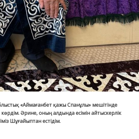
облыстық «Аймағанбет қажы Спанұлы» мешітінде
көрдім. Әрине, оның алдында есімін айтыскерлік
іміз Шұғайыптан естідім.