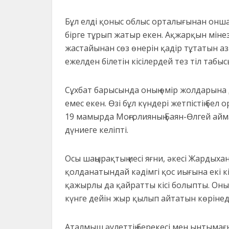
Бұл елді қоныс облыс орталығынан онша
бірге тұрып жатыр екен. Ақжарқын мінез
жастайынан сөз өнерін қадір тұтатын азам
ежелден білетін кісілердей тез тіл табыс
Сұхбат барысында оның өмір жолдарына д
емес екен. Өзі бұл күндері жетпістің бел
19 мамырда Моңғолияның Баян-Өлгей айм
дүниеге келіпті.
Осы шаңырақтың иесі яғни, әкесі Жардых
қолданатындай кәдімгі қос иығына екі к
қажырлы да қайратты кісі болыпты. Оның 
күнге дейін жыр қылып айтатын көрінеді
Аталмыш әулеттің берекесі мен ынтымағ