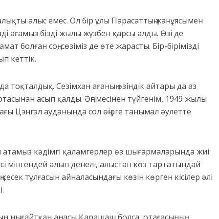
лықты алыс емес. Ол бір ұлы Парасаттың жанұясымен
ді ағамыз бізді жылы жүзбен қарсы алды. Өзі де
ат болған соң, сөзіміз де өте жарасты. Бір-бірімізді
ып кеттік.
а тоқталдық. Сезімхан ағаның өзіндік айтары да аз
 ортасынан асып қалды. Әңгімесінен түйгенім, 1949 жылы
ағы Цэнгэл ауданында сол өңірге танымал әулетте
ан атамыз кәдімгі қаламгерлер өз шығармаларында жиі
ісі мінгендей алып денелі, алыстан көз тартатындай
кесек тұлғасын айналасындағы көзін көрген кісілер әлі
.
ын нығайтқан анасы Қарашаш болса, отағасының