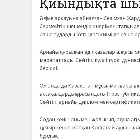
Қиындықта шы
Әңгіме арқауына айналған Сезімхан Жард
бермейтін шешендік өнерімен, тапқыр
өзіне аударды. Үстіндегі киімі де өзін
Арнайы құрылған әділқазылар алқасы оға
марапаттады. Сөйтіп, күллі түркі дүниес
берілді.
Ол онда да Қазақстан мұсылмандары ді
ақсақалдардың арасындағы II республик
Сөйтіп, арнайы диплом мен сертификатқ
Содан кейін онымен жолығып, оңаша әңгіме
ғұмыр кешіп жатқан Қостанай ауданына
бұрдық.