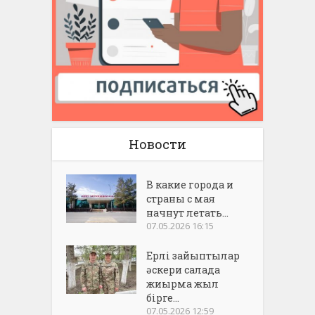
Новости
В какие города и
страны с мая
начнут летать...
07.05.2026 16:15
Ерлі зайыптылар
әскери салада
жиырма жыл
бірге...
07.05.2026 12:59