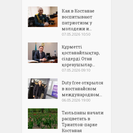
Как в Костанае
воспитывают
патриотизм у
молодежи и...
07.05.2026 10:50
Құрметті
қостанайлықтар,
сіздерді Отан
қорғаушылар...
07.05.2026 09:10
Duty free открылся
в костанайском
международном...
06.05.2026 19:00
Тюльпаны начали
расцветать в
Триатлон-парке
Костаная