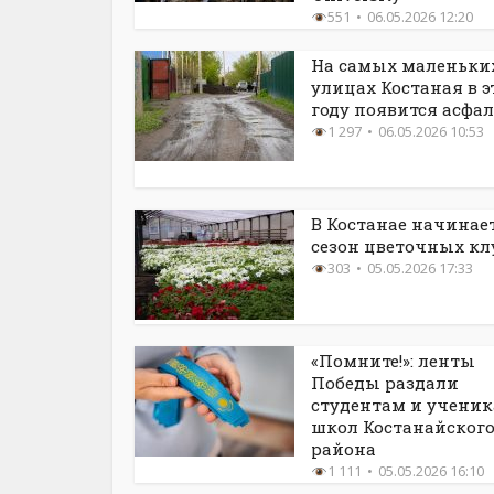
551
06.05.2026 12:20
На самых маленьки
улицах Костаная в 
году появится асфал
1 297
06.05.2026 10:53
В Костанае начинае
сезон цветочных к
303
05.05.2026 17:33
«Помните!»: ленты
Победы раздали
студентам и учени
школ Костанайског
района
1 111
05.05.2026 16:10