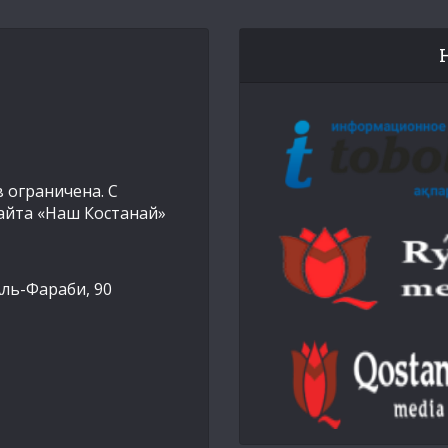
 ограничена. С
айта «Наш Костанай»
Аль-Фараби, 90