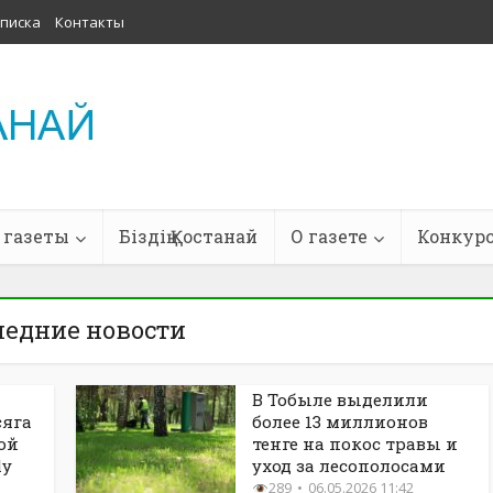
писка
Контакты
 газеты
Біздің Қостанай
О газете
Конкур
ледние новости
В Тобыле выделили
сяга
более 13 миллионов
ой
тенге на покос травы и
ly
уход за лесополосами
289
06.05.2026 11:42