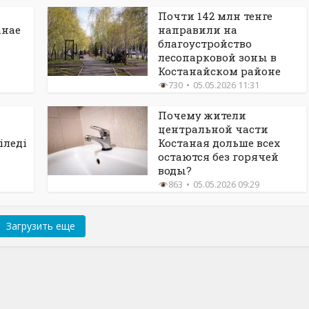
Почти 142 млн тенге
анае
направили на
благоустройство
лесопарковой зоны в
Костанайском районе
730
05.05.2026 11:31
а
Почему жители
центральной части
іледі
Костаная дольше всех
остаются без горячей
воды?
863
05.05.2026 09:29
Загрузить еще