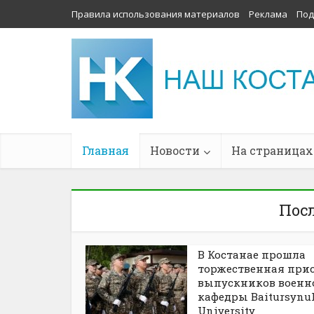
Правила использования материалов
Реклама
Под
Главная
Новости
На страницах
Пос
В Костанае прошла
торжественная при
выпускников военн
кафедры Baitursynu
University