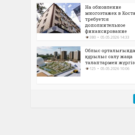
На обновление
многоэтажек в Кост
требуется
дополнительное
финансирование
380
05.05.2026 14:33
Облыс орталығынд
құрылыс салу жаңа
талаптармен жүргіз
125
05.05.2026 10:06