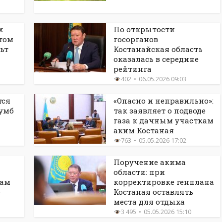
х
По открытости
этом
госорганов
ьт
Костанайская область
оказалась в середине
рейтинга
402
06.05.2026 09:03
тся
«Опасно и неправильно»:
лумб
так заявляет о подводе
газа к дачным участкам
аким Костаная
763
05.05.2026 17:02
Поручение акима
области: при
кам
корректировке генплана
о
Костаная оставлять
места для отдыха
3 495
05.05.2026 15:10