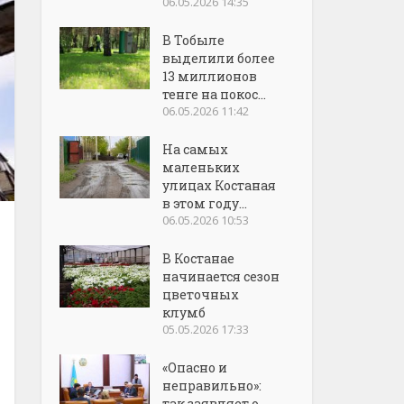
06.05.2026 14:35
В Тобыле
выделили более
13 миллионов
тенге на покос...
06.05.2026 11:42
На самых
маленьких
улицах Костаная
в этом году...
06.05.2026 10:53
В Костанае
начинается сезон
цветочных
клумб
05.05.2026 17:33
«Опасно и
неправильно»:
так заявляет о