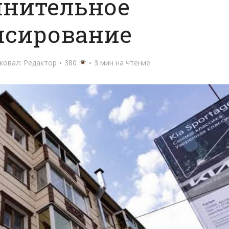
лнительное
нсирование
ковал:
Редактор
380
3 мин на чтение