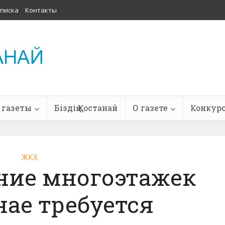
писка
Контакты
 газеты
Біздің Қостанай
О газете
Конкур
ЖКХ
ние многоэтажек
нае требуется