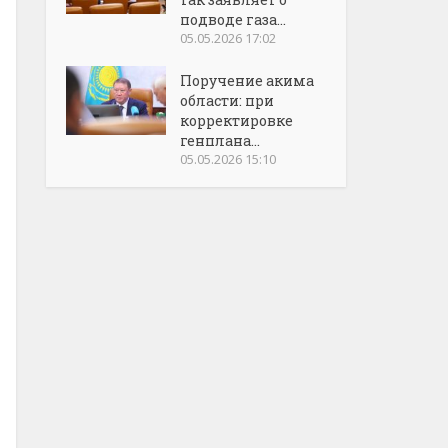
подводе газа...
05.05.2026 17:02
Поручение акима
области: при
корректировке
генплана...
05.05.2026 15:10