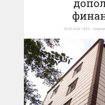
допо
фина
05.05.2026 14:33
Опубли