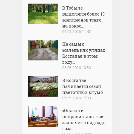
В Тобыле
выделили более 13
миллионов тенге
на покос...
06.05.2026 11:42
На самых
маленьких улицах
Костаная в этом
году...
06.05.2026 10:53
В Костанае
начинается сезон
цветочных клумб
05.05.2026 17:33
«Опасно и
неправильно»: так
заявляет о подводе
газа...
05.05.2026 17:02