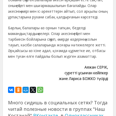
оның еңбегі мен шығармашылығын бағалайды. Олар
әкесінің өмірі мен іс-әрекеттерін айтып, сол арқылы оның
ұрпақтарына рухани сабақ қалдырғанын көрсетеді.
Барлық балалары өз орнын тапқан, беделді
мамандықтардың иелері. Олар әкесінің еңбегі мен
тәрбиесін бойларына сіңіріп, өмірде өздерінің жолын
тауып, кәсіби салаларында жоғары нәтижелерге жетті.
Әрқайсысы өз ісіне адал, қоғамда құрметке ие, отбасы
мен туған елге пайдалы болып жүрген азаматтар.
Аяжан СЕРІК,
суретті ұсынған кейіпкер
және Лариса БОЖКО түсірді
Много сидишь в социальных сетях? Тогда
читай полезные новости в группах "Наш
Костанай"
ВКонтакте
, в
Одноклассниках
,