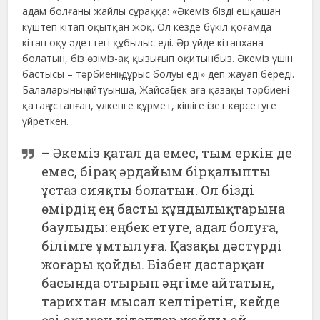
адам болғаны жайлы сұраққа: «Әкеміз бізді ешқашан
күштеп кітап оқытқан жоқ. Ол кезде бүкіл қоғамда
кітап оқу әдеттегі құбылыс еді. Әр үйде кітапхана
болатын, біз өзіміз-ақ қызығып оқитынбыз. Әкеміз үшін
бастысы – тәрбиенің дұрыс болуы еді» деп жауап береді.
Балаларының айтуынша, Жайсаңбек аға қазақы тәрбиені
қатаң ұстанған, үлкенге құрмет, кішіге ізет көрсетуге
үйреткен.
– Әкеміз қатал да емес, тым еркін де
емес, бірақ әрдайым бірқалыпты
ұстаз сияқты болатын. Ол бізді
өмірдің ең басты құндылықтарына
баулыды: еңбек етуге, адал болуға,
білімге ұмтылуға. Қазақы дәстүрді
жоғары қойды. Бізбен дастарқан
басында отырып әңгіме айтатын,
тарихтан мысал келтіретін, кейде
өзі оқыған кітаптар жайлы ой