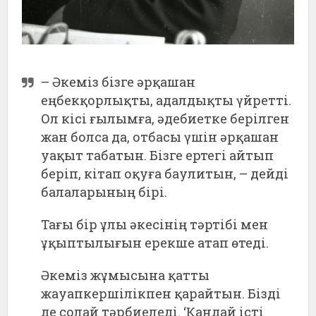
– Әкеміз бізге әрқашан
еңбекқорлықты, адалдықты үйретті.
Ол кісі ғылымға, әдебиетке берілген
жан болса да, отбасы үшін әрқашан
уақыт табатын. Бізге ертегі айтып
беріп, кітап оқуға баулитын, – дейді
балаларының бірі.
Тағы бір ұлы әкесінің тәртібі мен
ұқыптылығын ерекше атап өтеді.
Әкеміз жұмысына қатты
жауапкершілікпен қарайтын. Бізді
де солай тәрбиеледі. ‘Қандай істі