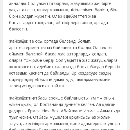
айналды. Сол уақытта барлық жазушылар жиі бірге
уақыт өткізіп, шығармашылық пікірлерімен бөлісіп, бір-
бірін қолдап жүретін. Олар әдебиеттегі жаңа
бағыттарды талқылап, ой-пікірлерін ашық ортада
бөлісетін.
Жайсаңбек те осы ортада белсенді болып,
әріптестерімен тығыз байланыста болды. Ол тек өз
ойымен бөліспей, басқа жас авторларды қолдап,
оларға тәжірибе берді. Сол уақытта жас жазушыларға
жол көрсетіп, әдебиет саласында бағыт-бағдар беретін
ұстаздық қасиеті де байқалды. Әр кездесуде сөздің,
ойдың, тілдің шеберлігін дамытуды, шығарманың мәнін
терең түсінуді насихаттайтын.
Жайсаңбектің отбасы ерекше байланысты. Үміт – оның
үлкен қызы, ол Костанайда дүниеге келген. Ал қалған
ұлдары – Ермек, Ниязбек, Абай және Ильяс – Алматыда
туып-өскен. Отбасы мүшелері әрқайсысы өз жолын
тауып, әкесінің шығармашылық және адамгершілік үлгісін
бойына сіңірген.Балалары әкесін әрқашан есте сақтап,