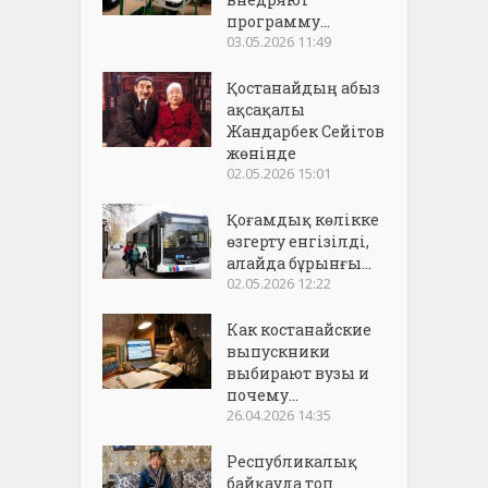
программу...
03.05.2026 11:49
Қостанайдың абыз
ақсақалы
Жандарбек Сейітов
жөнінде
02.05.2026 15:01
Қоғамдық көлікке
өзгерту енгізілді,
алайда бұрынғы...
02.05.2026 12:22
Как костанайские
выпускники
выбирают вузы и
почему...
26.04.2026 14:35
Республикалық
байқауда топ