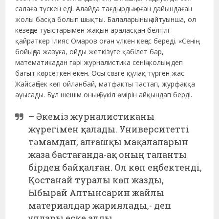
салаға түскен еді. Алайда тағдырдың оған дайындаған
жолы басқа болып шықты. Балаларының айтуынша, ол
кезеңде туыстарымен жақын араласқан белгілі
қайраткер Ілияс Омаров оған үлкен кеңес береді. «Сенің
бойыңда жазуға, ойды жеткізуге қабілет бар,
математикадан гөрі журналистика сенің жолың» деп
бағыт көрсеткен екен. Осы сөзге құлақ түрген жас
Жайсаңбек көп ойланбай, матфакты тастап, журфакқа
ауысады. Бұл шешім оның бүкіл өмірін айқындап берді.
– Әкеміз журналистиканы
жүрегімен қалады. Университетті
тәмамдап, алғашқы мақалаларын
жаза бастағанда-ақ оның таланты
бірден байқалған. Ол көп еңбектенді,
Қостанай туралы көп жазды,
Ыбырай Алтынсарин жайлы
материалдар жариялады,- деп
ұлдары еске алды.