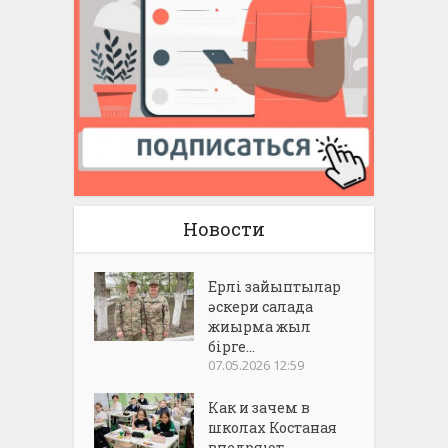
Новости
Ерлі зайыптылар
әскери салада
жиырма жыл
бірге...
07.05.2026 12:59
Как и зачем в
школах Костаная
внедряют