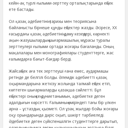
кейін-ақ түрлі ғылыми-зерттеу орталықтарында еңбек
ете бастады.
Ол қазақ әдебиетінің тарихы мен теориясына
байланысты бірнеше құнды еңбектер жазды. Әсіресе, ХХ
ғасырдағы қазақ әдебиетінің даму кезеңдері, көрнекті
ақын-жазушылардың шығармашылық мұрасы туралы
зерттеулері ғылыми ортада жоғары бағаланды. Оның
мақалалары мен монографиялары студенттерге, жас
ғалымдарға бағыт-бағдар берді.
Жайсаңбек аға тек зерттеуші ғана емес, аудармашы
ретінде де белгілі болды. Әлемдік әдебиетті қазақ
оқырмандарына жеткізу жолында талмай еңбек етіп,
көптеген шығармаларды қазақша сөйлетті. Бұл
еңбектері оның кең дүниетанымын, әдебиетке деген
адалдығын көрсетті. Ғалымның өміріндегі тағы бір үлкен
арна – ұстаздық қызметі. Ол ұзақ жылдар бойы жоғары
оқу орындарында дәріс оқып, шәкірт тәрбиеледі.
Әдебиетке деген сүйіспеншілігін студенттерге дарытып,
олардың ғылымға деген қызығушылығын арттыра білді.