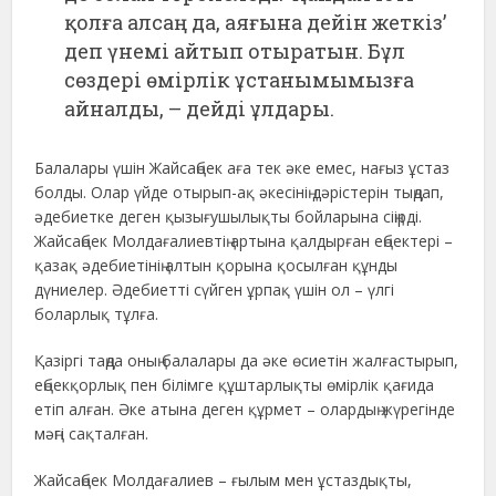
қолға алсаң да, аяғына дейін жеткіз’
деп үнемі айтып отыратын. Бұл
сөздері өмірлік ұстанымымызға
айналды, – дейді ұлдары.
Балалары үшін Жайсаңбек аға тек әке емес, нағыз ұстаз
болды. Олар үйде отырып-ақ әкесінің дәрістерін тыңдап,
әдебиетке деген қызығушылықты бойларына сіңірді.
Жайсаңбек Молдағалиевтің артына қалдырған еңбектері –
қазақ әдебиетінің алтын қорына қосылған құнды
дүниелер. Әдебиетті сүйген ұрпақ үшін ол – үлгі
боларлық тұлға.
Қазіргі таңда оның балалары да әке өсиетін жалғастырып,
еңбекқорлық пен білімге құштарлықты өмірлік қағида
етіп алған. Әке атына деген құрмет – олардың жүрегінде
мәңгі сақталған.
Жайсаңбек Молдағалиев – ғылым мен ұстаздықты,