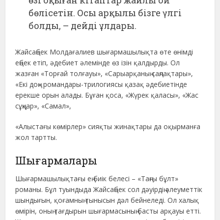
бөлісетін. Осы арқылы бізге үлгі
болды, – дейді ұлдары.
Жайсаңбек Молдағалиев шығармашылықта өте өнімді
еңбек етіп, әдебиет әлемінде өз ізін қалдырды. Ол
жазған «Торғай толғауы», «Сарыарқаның саңлақтары»,
«Екі доң» романдары-трилогиясы қазақ әдебиетінде
ерекше орын алады. Бұған қоса, «Жүрек қаласы», «Жас
сұңқар», «Самал»,
«Алыстағы көмірлер» сияқты жинақтары да оқырманға
жол тартты.
Шығармалары
Шығармашылықтағы ең биік белесі – «Таңғы бұлт»
романы. Бұл туындыда Жайсаңбек сол дәуірдің әлеуметтік
шындығын, қоғамның тынысын дәл бейнеледі. Ол халық
өмірін, оның тағдырын шығармасының басты арқауы етті.