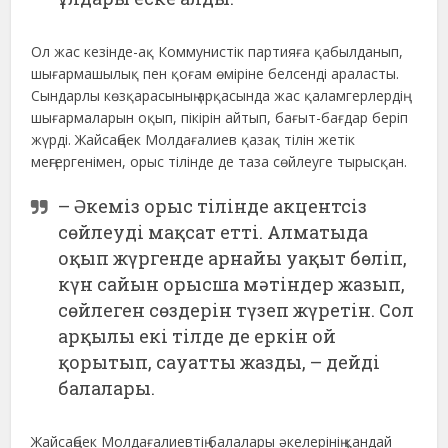
Ол жас кезінде-ақ Коммунистік партияға қабылданып,
шығармашылық пен қоғам өміріне белсенді араласты.
Сындарлы көзқарасының арқасында жас қаламгерлердің
шығармаларын оқып, пікірін айтып, бағыт-бағдар беріп
жүрді. Жайсаңбек Молдағалиев қазақ тілін жетік
меңгергенімен, орыс тілінде де таза сөйлеуге тырысқан.
– Әкеміз орыс тілінде акцентсіз
сөйлеуді мақсат етті. Алматыда
оқып жүргенде арнайы уақыт бөліп,
күн сайын орысша мәтіндер жазып,
сөйлеген сөздерін түзеп жүретін. Сол
арқылы екі тілде де еркін ой
қорытып, сауатты жазды, – дейді
балалары.
Жайсаңбек Молдағалиевтің балалары әкелерінің қандай