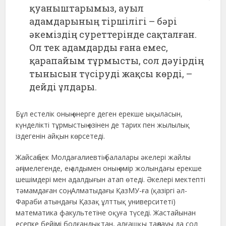
қуаныштарымыз, ауыл
адамдарының тіршілігі – бәрі
әкеміздің суреттерінде сақталған.
Ол тек адамдарды ғана емес,
қарапайым тұрмысты, сол дәуірдің
тынысын түсіруді жақсы көрді, –
дейді ұлдары.
Бұл естелік оның өнерге деген ерекше ықыласын,
күнделікті тұрмыстың өзінен де тарих пен жылылық
іздегенін айқын көрсетеді.
Жайсаңбек Молдағалиевтің балалары әкелері жайлы
әңгімелегенде, ең алдымен оның өмір жолындағы ерекше
шешімдері мен адалдығын атап өтеді. Әкелері мектепті
тәмамдаған соң, Алматыдағы ҚазМУ-ға (қазіргі әл-
Фараби атындағы Қазақ ұлттық университеті)
математика факультетіне оқуға түседі. Жастайынан
есепке бейімі болғандықтан, алғашқы таңдауы да сол