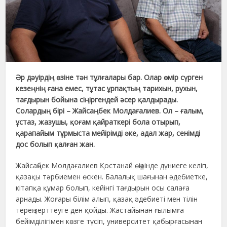
Әр дәуірдің өзіне тән тұлғалары бар. Олар өмір сүрген
кезеңнің ғана емес, тұтас ұрпақтың тарихын, рухын,
тағдырын бойына сіңіргендей әсер қалдырады.
Солардың бірі – Жайсаңбек Молдағалиев. Ол – ғалым,
ұстаз, жазушы, қоғам қайраткері бола отырып,
қарапайым тұрмыста мейірімді әке, адал жар, сенімді
дос болып қалған жан.
Жайсаңбек Молдағалиев Қостанай өңірінде дүниеге келіп,
қазақы тәрбиемен өскен. Балалық шағынан әдебиетке,
кітапқа құмар болып, кейінгі тағдырын осы салаға
арнады. Жоғары білім алып, қазақ әдебиеті мен тілін
терең зерттеуге ден қойды. Жастайынан ғылымға
бейімділігімен көзге түсіп, университет қабырғасынан