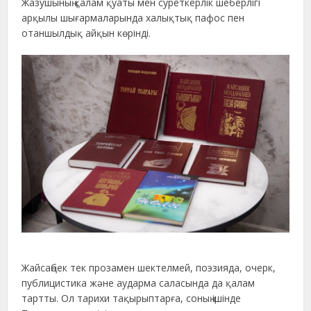
Жазушының қалам қуаты мен суреткерлік шеберлігі
арқылы шығармаларында халықтық пафос пен
отаншылдық айқын көрінді.
Жайсаңбек тек прозамен шектелмей, поэзияда, очерк,
публицистика және аударма саласында да қалам
тартты. Ол тарихи тақырыптарға, соның ішінде