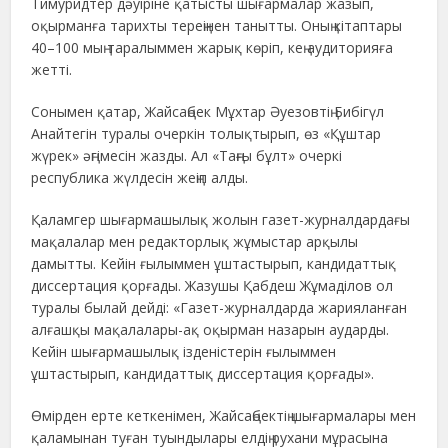
Тимуридтер дәуіріне қатысты шығармалар жазып,
оқырманға тарихты тереңінен танытты. Оның кітаптары
40–100 мың таралыммен жарық көріп, кең аудиторияға
жетті.
Сонымен қатар, Жайсаңбек Мұхтар Әуезовтің Бибігүл
Анайтегін туралы очеркін толықтырып, өз «Құштар
жүрек» әңгімесін жазды. Ал «Таңғы бұлт» очеркі
республика жүлдесін жеңіп алды.
Қаламгер шығармашылық жолын газет-журналдардағы
мақалалар мен редакторлық жұмыстар арқылы
дамытты. Кейін ғылыммен ұштастырып, кандидаттық
диссертация қорғады. Жазушы Қабдеш Жұмаділов ол
туралы былай дейді: «Газет-журналдарда жарияланған
алғашқы мақалалары-ақ оқырман назарын аударды.
Кейін шығармашылық ізденістерін ғылыммен
ұштастырып, кандидаттық диссертация қорғады».
Өмірден ерте кеткенімен, Жайсаңбектің шығармалары мен
қаламынан туған туындылары елдің рухани мұрасына