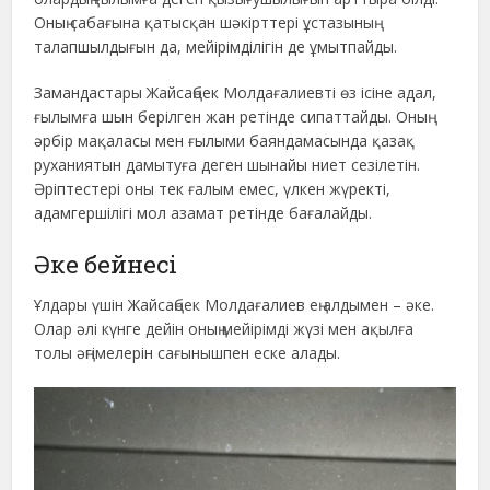
Оның сабағына қатысқан шәкірттері ұстазының
талапшылдығын да, мейірімділігін де ұмытпайды.
Замандастары Жайсаңбек Молдағалиевті өз ісіне адал,
ғылымға шын берілген жан ретінде сипаттайды. Оның
әрбір мақаласы мен ғылыми баяндамасында қазақ
руханиятын дамытуға деген шынайы ниет сезілетін.
Әріптестері оны тек ғалым емес, үлкен жүректі,
адамгершілігі мол азамат ретінде бағалайды.
Әке бейнесі
Ұлдары үшін Жайсаңбек Молдағалиев ең алдымен – әке.
Олар әлі күнге дейін оның мейірімді жүзі мен ақылға
толы әңгімелерін сағынышпен еске алады.