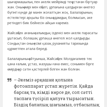
шығармашылық пен әкелік мейірімді тең ұстаған біртуар
жан. Оның өмірі мен еңбегі, ұрпағына қалдырған өнегесі
бүгінгі күнде де мәнін жоғалтқан жоқ. Балаларының
естеліктері арқылы біз оның адамдық болмысын, әке
ретіндегі биік бейнесін айқын көреміз.
Жайсаңбек ағаның ғалымдық ізденісі мен әкелік парасаты
ұштасып, болашақ ұрпаққа өнегелі жол қалдырды.
Сондықтан оның есімі қазақ руханияты тарихында
құрметпен атала береді.
Балаларының айтуынша, Жайсаңбек Молдағалиев тек
қана ғалым, ұстаз, жазушы ғана емес, сонымен бірге
өмірдің әр сәтін қастерлей білген жан болған.
– Әкеміз әрқашан қолына
фотоаппарат ұстап жүретін. Қайда
барсақ та, кімді көрсе де, сол сәтті
таспаға түсіріп қалуға тырысатын.
Біздің балалық шағымыз, отбасылық