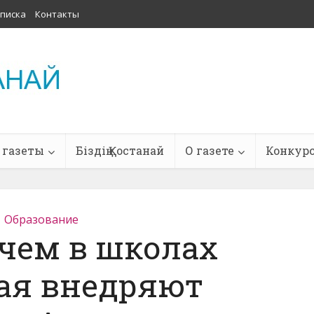
писка
Контакты
 газеты
Біздің Қостанай
О газете
Конкур
Образование
ачем в школах
ая внедряют