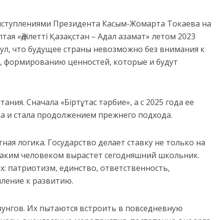
ыступлениями Президента Касым-Жомарта Токаева на
ая «Әділетті Қазақстан – Адал азамат» летом 2023
нул, что будущее страны невозможно без внимания к
 формированию ценностей, которые и будут
ния. Сначала «Біртұтас тәрбие», а с 2025 года ее
на и стала продолжением прежнего подхода.
ная логика. Государство делает ставку не только на
 каким человеком вырастет сегодняшний школьник.
: патриотизм, единство, ответственность,
ление к развитию.
зунгов. Их пытаются встроить в повседневную