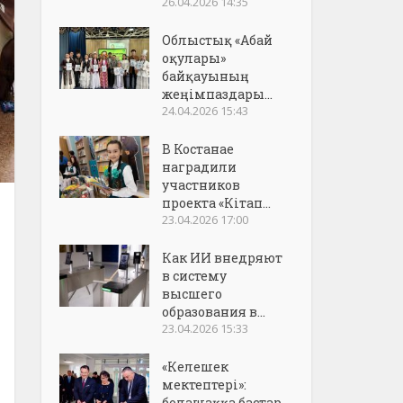
26.04.2026 14:35
Облыстық «Абай
оқулары»
байқауының
жеңімпаздары...
24.04.2026 15:43
В Костанае
наградили
участников
проекта «Кітап...
23.04.2026 17:00
Как ИИ внедряют
в систему
высшего
образования в...
23.04.2026 15:33
«Келешек
мектептері»:
болашаққа бастар