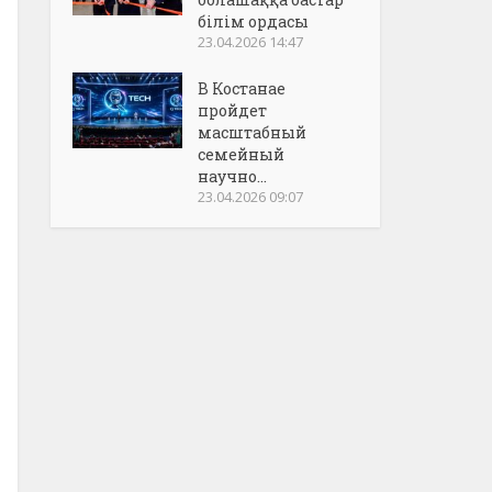
білім ордасы
23.04.2026 14:47
В Костанае
пройдет
масштабный
семейный
научно...
23.04.2026 09:07