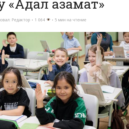
 «Адал азамат»
овал:
Редактор
1 064
5 мин на чтение