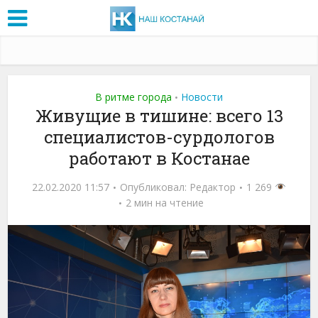
В ритме города
Новости
•
Живущие в тишине: всего 13
специалистов-сурдологов
работают в Костанае
22.02.2020 11:57
Опубликовал:
Редактор
1 269
2 мин на чтение