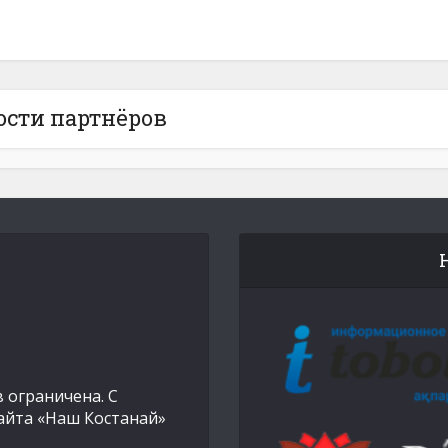
ости партнёров
 ограничена. С
айта «Наш Костанай»