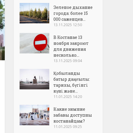
Зеленое дыхание
города: более 15
000 саженцев...
13.11.2025 12:50
В Костанае 13
ноября закроют
для движения
несколько...
13.11.2025 09:04
Қобыланды
батыр даңғылы:
тарихы, бүгінгі
күні және...
11.01.2025 14:20
Какие зимние
забавы доступны
костанайцам?
11.01.2025 09:25