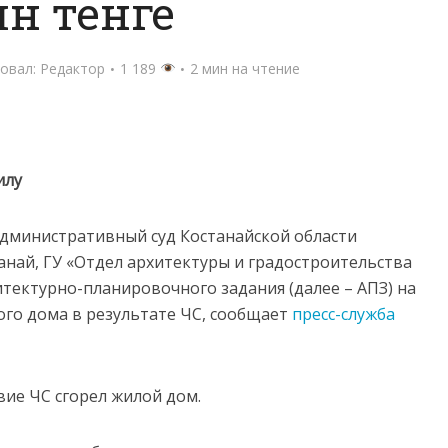
н тенге
овал:
Редактор
1 189
2 мин на чтение
илу
министративный суд Костанайской области
станай, ГУ «Отдел архитектуры и градостроительства
итектурно-планировочного задания (далее – АПЗ) на
ого дома в результате ЧС, сообщает
пресс-служба
твие ЧС сгорел жилой дом.