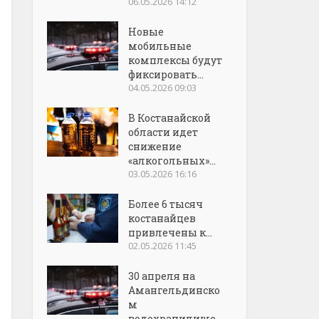
06.05.2026 14:12
Новые
мобильные
комплексы будут
фиксировать...
04.05.2026 09:03
В Костанайской
области идет
снижение
«алкогольных»...
03.05.2026 16:16
Более 6 тысяч
костанайцев
привлечены к...
02.05.2026 11:45
30 апреля на
Амангельдинско
м
водохранилище