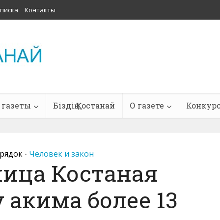
писка
Контакты
 газеты
Біздің Қостанай
О газете
Конкур
рядок
Человек и закон
•
ица Костаная
 акима более 13