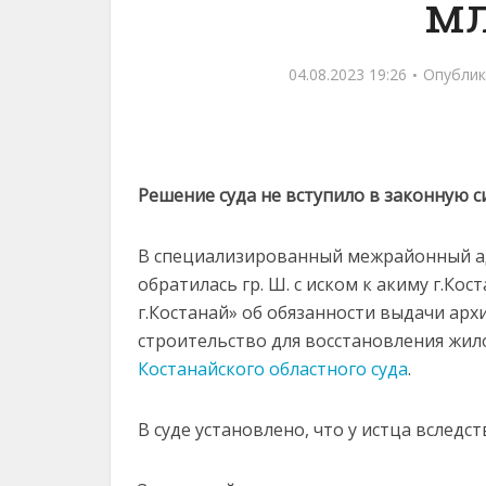
мл
04.08.2023 19:26
Опублик
Решение суда не вступило в законную с
В специализированный межрайонный ад
обратилась гр. Ш. с иском к акиму г.Ко
г.Костанай» об обязанности выдачи арх
строительство для восстановления жил
Костанайского областного суда
.
В суде установлено, что у истца вследс