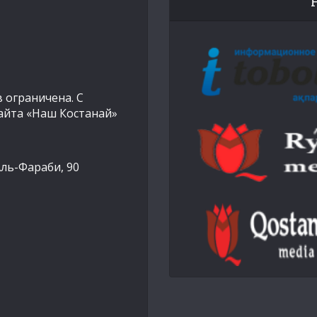
 ограничена. С
айта «Наш Костанай»
Аль-Фараби, 90