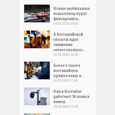
Новые мобильные
комплексы будут
фиксировать...
04.05.2026 09:03
В Костанайской
области идет
снижение
«алкогольных»...
03.05.2026 16:16
Более 6 тысяч
костанайцев
привлечены к...
02.05.2026 11:45
Как в Костанае
работают 36 новых
камер...
28.04.2026 12:04