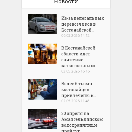
Новости
Из-за нелегальных
перевозчиков в
Костанайской...
06.05.2026 14:12
В Костанайской
области идет
снижение
«алкогольных»...
03.05.2026 16:16
Более 6 тысяч
костанайцев
привлечены к...
02.05.2026 11:45
30 апреля на
Амангельдинском
водохранилище
пройдут...