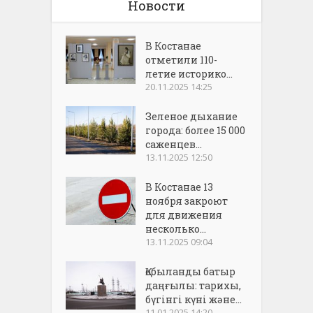
Новости
В Костанае
отметили 110-
летие историко...
20.11.2025 14:25
Зеленое дыхание
города: более 15 000
саженцев...
13.11.2025 12:50
В Костанае 13
ноября закроют
для движения
несколько...
13.11.2025 09:04
Қобыланды батыр
даңғылы: тарихы,
бүгінгі күні және...
11.01.2025 14:20