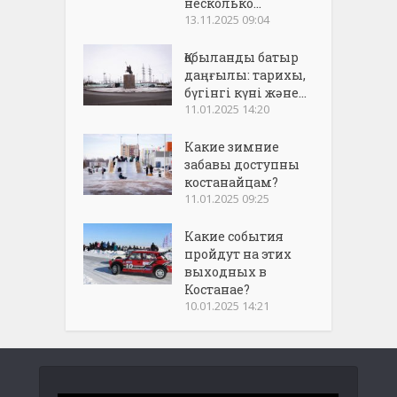
несколько...
13.11.2025 09:04
Қобыланды батыр
даңғылы: тарихы,
бүгінгі күні және...
11.01.2025 14:20
Какие зимние
забавы доступны
костанайцам?
11.01.2025 09:25
Какие события
пройдут на этих
выходных в
Костанае?
10.01.2025 14:21