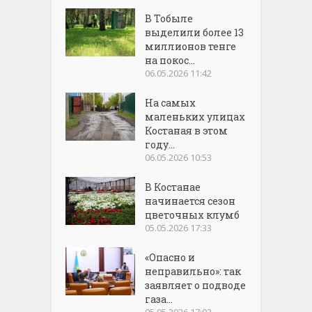
В Тобыле
выделили более 13
миллионов тенге
на покос...
06.05.2026 11:42
На самых
маленьких улицах
Костаная в этом
году...
06.05.2026 10:53
В Костанае
начинается сезон
цветочных клумб
05.05.2026 17:33
«Опасно и
неправильно»: так
заявляет о подводе
газа...