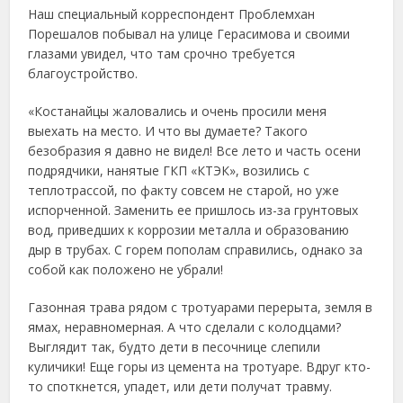
Наш специальный корреспондент Проблемхан
Порешалов побывал на улице Герасимова и своими
глазами увидел, что там срочно требуется
благоустройство.
«Костанайцы жаловались и очень просили меня
выехать на место. И что вы думаете? Такого
безобразия я давно не видел! Все лето и часть осени
подрядчики, нанятые ГКП «КТЭК», возились с
теплотрассой, по факту совсем не старой, но уже
испорченной. Заменить ее пришлось из-за грунтовых
вод, приведших к коррозии металла и образованию
дыр в трубах. С горем пополам справились, однако за
собой как положено не убрали!
Газонная трава рядом с тротуарами перерыта, земля в
ямах, неравномерная. А что сделали с колодцами?
Выглядит так, будто дети в песочнице слепили
куличики! Еще горы из цемента на тротуаре. Вдруг кто-
то споткнется, упадет, или дети получат травму.