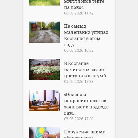
миллионов тенге
на покос...
06.05.2026 11:42
На самых
маленьких улицах
Костаная в этом
году...
06.05.2026 10:53
В Костанае
начинается сезон
цветочных клумб
05.05.2026 17:33
«Опасно и
неправильно»: так
заявляет о подводе
газа...
05.05.2026 17:02
Поручение акима
области: при