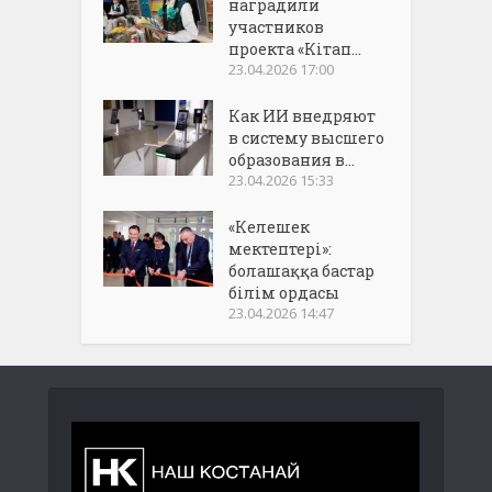
наградили
участников
проекта «Кітап...
23.04.2026 17:00
Как ИИ внедряют
в систему высшего
образования в...
23.04.2026 15:33
«Келешек
мектептері»:
болашаққа бастар
білім ордасы
23.04.2026 14:47