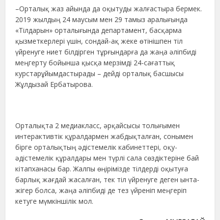
–Орталық жаз айында да оқытуды жалғастыра бермек.
2019 жылдың 24 маусым мен 29 тамыз аралығында
«Тілдарын» орталығында департамент, басқарма
қызметкерлері үшін, сондай-ақ жеке өтінішпен тіл
үйренуге ниет білдірген тұрғындарға да жаңа әліпбиді
меңгерту бойынша қысқа мерзімді 24-сағаттық
курстарұйымдастырады – дейді орталық басшысы
Жұлдызай Ербатырова.
Орталықта 2 медиакласс, әрқайсысы толығымен
интерактивтік құралдармен жабдықталған, сонымен
бірге орталықтың әдістемелік кабинеттері, оқу-
әдістемелік құралдары мен түрлі сала сөздіктеріне бай
кітапханасы бар. Жалпы өңірімізде тілдерді оқытуға
барлық жағдай жасалған, тек тіл үйренуге деген ынта-
жігер болса, жаңа әліпбиді де тез үйреніп меңгеріп
кетуге мүмкіншілік мол.