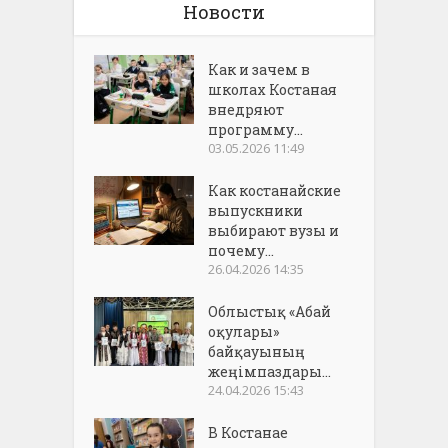
Новости
Как и зачем в
школах Костаная
внедряют
программу...
03.05.2026 11:49
Как костанайские
выпускники
выбирают вузы и
почему...
26.04.2026 14:35
Облыстық «Абай
оқулары»
байқауының
жеңімпаздары...
24.04.2026 15:43
В Костанае