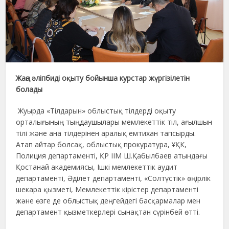
Жаңа әліпбиді оқыту бойынша курстар жүргізілетін
болады
Жуырда «Тілдарын» облыстық тілдерді оқыту
орталығының тыңдаушылары мемлекеттік тіл, ағылшын
тілі және ана тілдерінен аралық емтихан тапсырды.
Атап айтар болсақ, облыстық прокуратура, ҰҚК,
Полиция департаменті, ҚР ІІМ Ш.Қабылбаев атындағы
Қостанай академиясы, Ішкі мемлекеттік аудит
департаменті, Әділет департаменті, «Солтүстік» өңірлік
шекара қызметі, Мемлекеттік кірістер департаменті
және өзге де облыстық деңгейдегі басқармалар мен
департамент қызметкерлері сынақтан сүрінбей өтті.