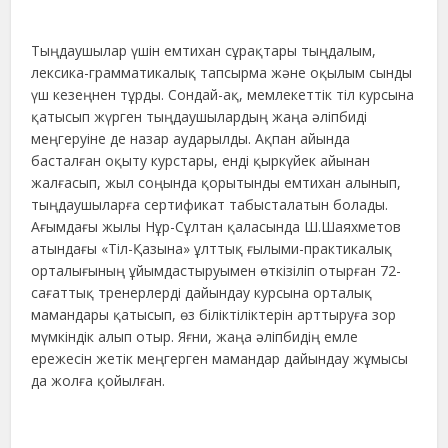
Тыңдаушылар үшін емтихан сұрақтары тыңдалым,
лексика-грамматикалық тапсырма және оқылым сынды
үш кезеңнен тұрды. Сондай-ақ, мемлекеттік тіл курсына
қатысып жүрген тыңдаушылардың жаңа әліпбиді
меңгеруіне де назар аударылды. Ақпан айында
басталған оқыту курстары, енді қыркүйек айынан
жалғасып, жыл соңында қорытынды емтихан алынып,
тыңдаушыларға сертификат табысталатын болады.
Ағымдағы жылы Нұр-Сұлтан қаласында Ш.Шаяхметов
атындағы «Тіл-Қазына» ұлттық ғылыми-практикалық
орталығының ұйымдастыруымен өткізіліп отырған 72-
сағаттық тренерлерді дайындау курсына орталық
мамандары қатысып, өз біліктіліктерін арттыруға зор
мүмкіндік алып отыр. Яғни, жаңа әліпбидің емле
ережесін жетік меңгерген мамандар дайындау жұмысы
да жолға қойылған.