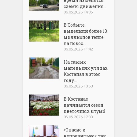
время изменятся
схемы движения...
06.05.2026 14:35
В Тобыле
выделили более 13
миллионов тенге
на покос...
06.05.2026 11:42
На самых
маленьких улицах
Костаная в этом
году...
06.05.2026 10:53
В Костанае
начинается сезон
цветочных клумб
05.05.2026 17:33
«Опасно и
неправильно»: так