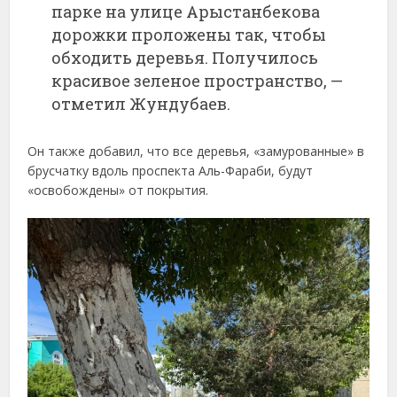
парке
на
улице
Арыстанбекова
дорожки
проложены
так,
чтобы
обходить
деревья.
Получилось
красивое
зеленое
пространство, —
отметил
Жундубаев.
Он
также
добавил,
что
все
деревья, «замурованные» в
брусчатку
вдоль
проспекта
Аль-
Фараби,
будут
«
освобождены»
от
покрытия.