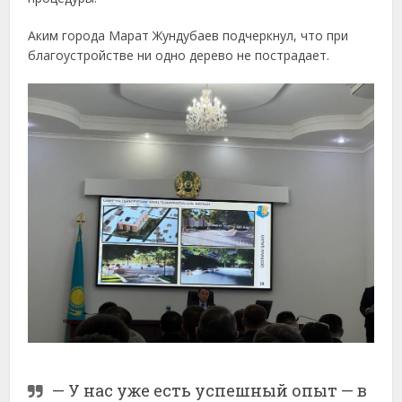
Аким
города
Марат
Жундубаев
подчеркнул,
что
при
благоустройстве
ни
одно
дерево
не
пострадает.
—
У
нас
уже
есть
успешный
опыт —
в