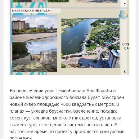
На
пересечении
улиц
Темирбаева
и
Аль-
Фараби
в
районе
железнодорожного
вокзала
будет
обустроен
новый
сквер
площадью
4600 квадратных метров
.
В
планах —
укладка
брусчатки,
озеленение,
посадка
сосен,
кустарников,
многолетних
цветов,
установка
скамеек,
урн,
освещения
и
системы
автополива.
В
настоящее
время
по
проекту
проводятся
конкурсные
процедуры.