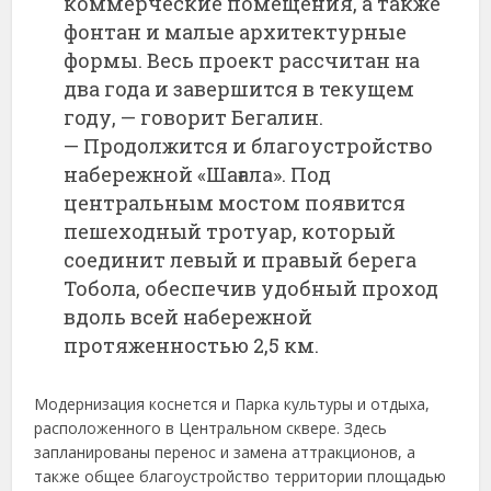
коммерческие
помещения,
а
также
фонтан
и
малые
архитектурные
формы.
Весь
проект
рассчитан
на
два
года
и
завершится
в
текущем
году, — говорит Бегалин.
—
Продолжится
и
благоустройство
набережной «
Шағала».
Под
центральным
мостом
появится
пешеходный
тротуар,
который
соединит
левый
и
правый
берега
Тобола,
обеспечив
удобный
проход
вдоль
всей
набережной
протяженностью
2,5
км.
Модернизация
коснется
и
Парка
культуры
и
отдыха,
расположенного
в
Центральном
сквере.
Здесь
запланированы
перенос
и
замена
аттракционов,
а
также
общее
благоустройство
территории
площадью