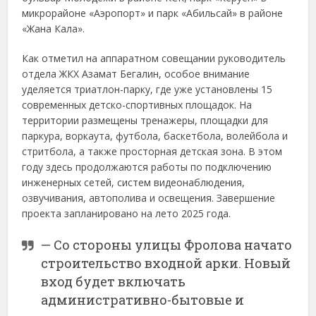
микрорайоне «
Аэропорт»
и
парк
«Абильсай»
в
районе
«
Жана
Кала».
Как отметил на аппаратном совещании руководитель
отдела ЖКХ Азамат Бегалин, особое
внимание
уделяется т
риатлон-
парку,
где
уже
установлены
15
современных
детско-
спортивных
площадок.
На
территории
размещены
тренажеры,
площадки
для
паркура,
воркаута,
футбола,
баскетбола,
волейбола
и
стритбола,
а
также
просторная
детская
зона.
В
этом
году
здесь
продолжаются
работы
по
подключению
инженерных
сетей,
систем
видеонаблюдения,
озвучивания,
автополива
и
освещения.
Завершение
проекта
запланировано
на
лето
2025
года.
— Со
стороны
улицы
Фролова
начато
строительство
входной
арки.
Новый
вход
будет
включать
административно-
бытовые
и