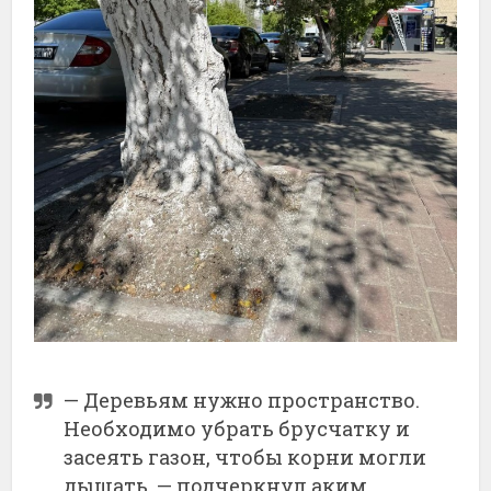
—
Деревьям
нужно
пространство.
Необходимо
убрать
брусчатку
и
засеять
газон,
чтобы
корни
могли
дышать, —
подчеркнул
аким.