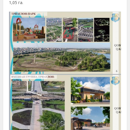
1,05
га.