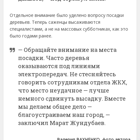
Отдельное
внимание
было
уделено
вопросу
посадки
деревьев.
Теперь
саженцы
высаживаются
специалистами,
а
не
на
массовых
субботниках, как это
было годами ранее.
—
Обращайте
внимание
на
места
посадки.
Часто
деревья
оказываются
под
линиями
электропередач. Не стесняйтесь
говорить сотрудникам отдела ЖКХ,
что место неудачное — лучше
немного сдвинуть высадку.
Вместе
мы
делаем
общее
дело —
благоустраиваем
наш
город, —
заключил
Марат
Жундубаев.
Валерия ВАХНЕНКО, фото автора