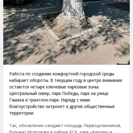
Работа
по
созданию
комфортной
городской
среды
набирает
обороты.
В
текущем
году
в
центре
внимания
остаются
четыре
ключевые
парковые
зоны:
Центральный
сквер, п
арк
Победы,
парк
на
улице
Гашека
и т
риатлон-
парк.
Наряду
с
ними
благоустройство
затронет
и
другие
общественные
территории.
Так,
обновления
ожидают п
лощадь
Первоцелинников,
б
ульвар
Молодежи
в
районе
КСК,
парк «
Керуен»
в