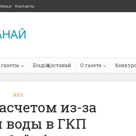
писка
Контакты
 газеты
Біздің Қостанай
О газете
Конкур
ЖКХ
асчетом из-за
 воды в ГКП