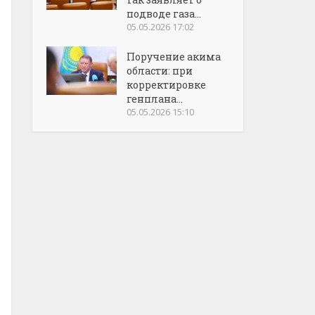
подводе газа...
05.05.2026 17:02
Поручение акима
области: при
корректировке
генплана...
05.05.2026 15:10