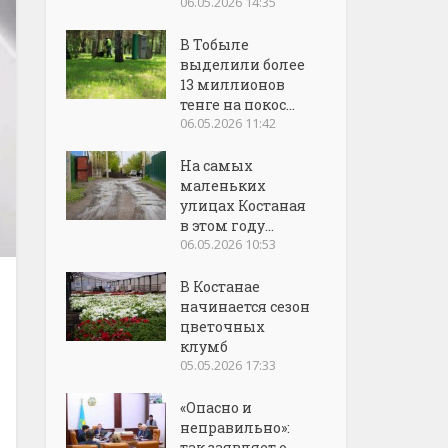
06.05.2026 14:35
В Тобыле
выделили более
13 миллионов
тенге на покос...
06.05.2026 11:42
На самых
маленьких
улицах Костаная
в этом году...
06.05.2026 10:53
В Костанае
начинается сезон
цветочных
клумб
05.05.2026 17:33
«Опасно и
неправильно»:
так заявляет о