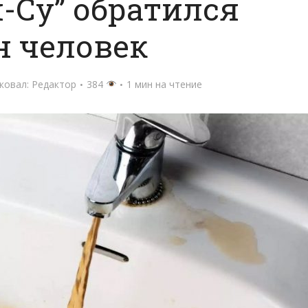
-Су” обратился
н человек
ковал:
Редактор
384
1 мин на чтение