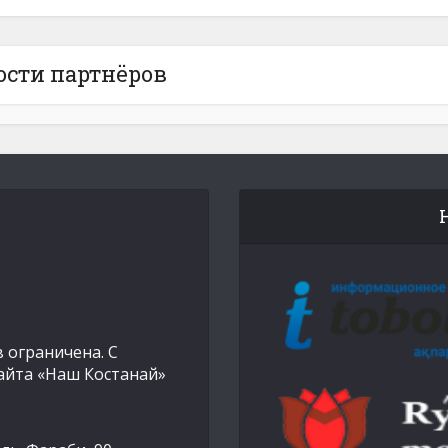
ости партнёров
 ограничена. С
айта «Наш Костанай»