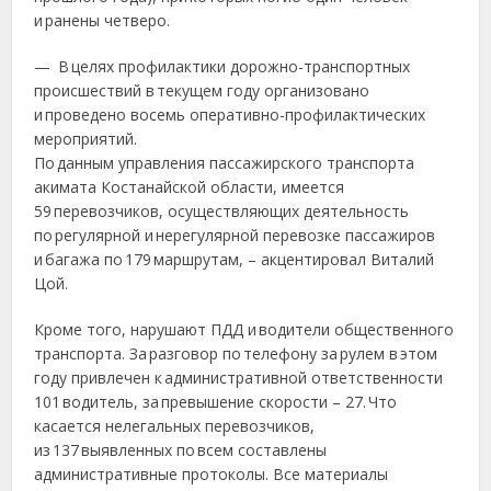
и ранены четверо.
— В целях профилактики дорожно-транспортных
происшествий в текущем году организовано
и проведено восемь оперативно-профилактических
мероприятий.
По данным управления пассажирского транспорта
акимата Костанайской области, имеется
59 перевозчиков, осуществляющих деятельность
по регулярной и нерегулярной перевозке пассажиров
и багажа по 179 маршрутам, – акцентировал Виталий
Цой.
Кроме того, нарушают ПДД и водители общественного
транспорта. За разговор по телефону за рулем в этом
году привлечен к административной ответственности
101 водитель, за превышение скорости – 27. Что
касается нелегальных перевозчиков,
из 137 выявленных по всем составлены
административные протоколы. Все материалы