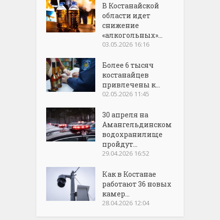
В Костанайской
области идет
снижение
«алкогольных»...
03.05.2026 16:16
Более 6 тысяч
костанайцев
привлечены к...
02.05.2026 11:45
30 апреля на
Амангельдинском
водохранилище
пройдут...
29.04.2026 16:52
Как в Костанае
работают 36 новых
камер...
28.04.2026 12:04