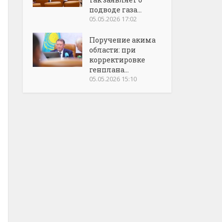
подводе газа...
05.05.2026 17:02
Поручение акима
области: при
корректировке
генплана...
05.05.2026 15:10