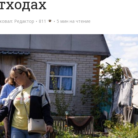
тходах
ковал:
Редактор
811
5 мин на чтение