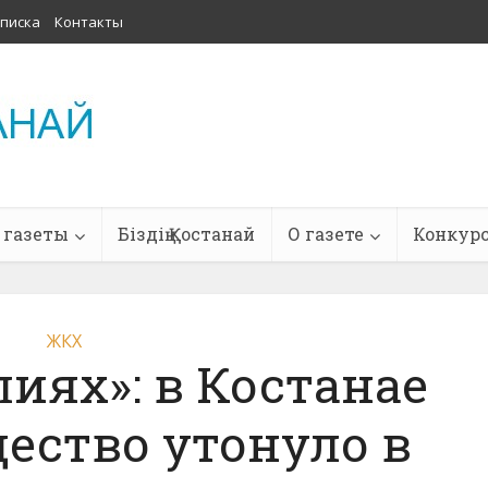
писка
Контакты
 газеты
Біздің Қостанай
О газете
Конкур
ЖКХ
лиях»: в Костанае
ество утонуло в