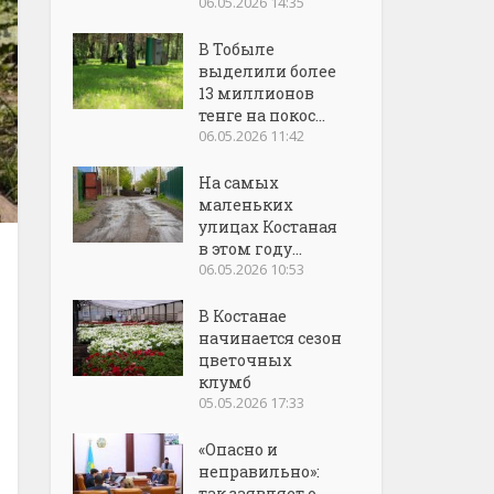
06.05.2026 14:35
В Тобыле
выделили более
13 миллионов
тенге на покос...
06.05.2026 11:42
На самых
маленьких
улицах Костаная
в этом году...
06.05.2026 10:53
В Костанае
начинается сезон
цветочных
клумб
05.05.2026 17:33
«Опасно и
неправильно»:
так заявляет о