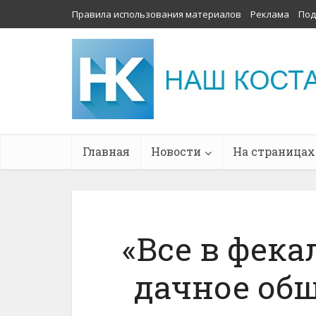
Правила использования материалов
Реклама
Под
Главная
Новости
На страницах
«Все в фека
дачное общ