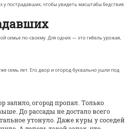
х у пострадавших, чтобы увидеть масштабы бедствия.
адавших
ой семье по-своему. Для одних — это гибель урожая,
уже семь лет. Его двор и огород буквально ушли под
ор залило, огород пропал. Только
выше. До рассады не достало всего
стальное утонуло. Даже куры у соседей
уло. А теперь такой запах, что