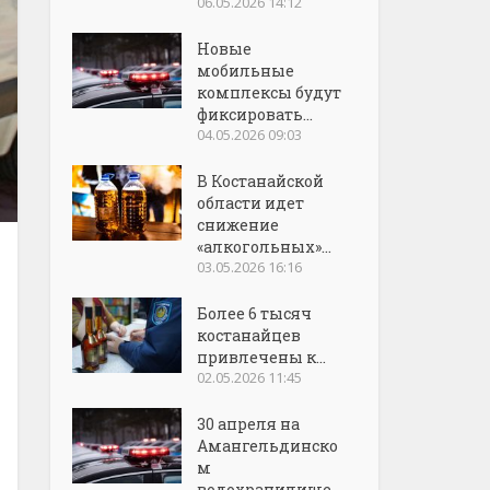
06.05.2026 14:12
Новые
мобильные
комплексы будут
фиксировать...
04.05.2026 09:03
В Костанайской
области идет
снижение
«алкогольных»...
03.05.2026 16:16
Более 6 тысяч
костанайцев
привлечены к...
02.05.2026 11:45
30 апреля на
Амангельдинско
м
водохранилище