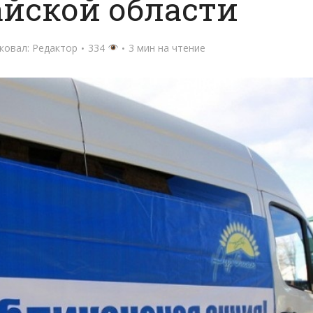
айской области
ковал:
Редактор
334
3 мин на чтение