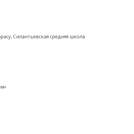
арасу, Силантьевская средняя школа
ом»