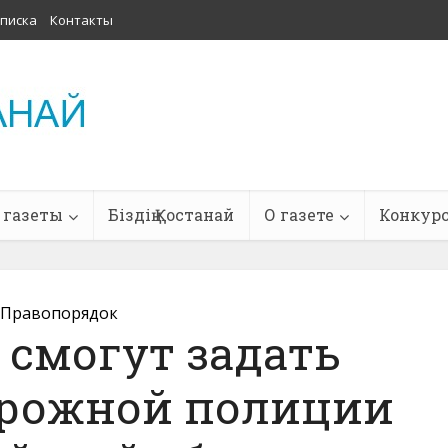
писка
Контакты
 газеты
Біздің Қостанай
О газете
Конкур
Правопорядок
 смогут задать
орожной полиции