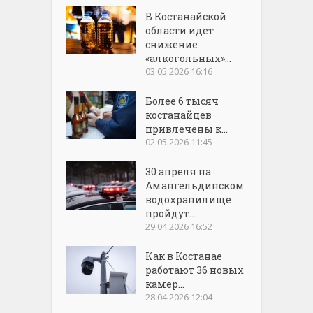
В Костанайской
области идет
снижение
«алкогольных»...
03.05.2026 16:16
Более 6 тысяч
костанайцев
привлечены к...
02.05.2026 11:45
30 апреля на
Амангельдинском
водохранилище
пройдут...
29.04.2026 16:52
Как в Костанае
работают 36 новых
камер...
28.04.2026 12:04