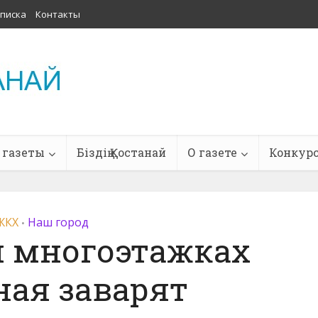
писка
Контакты
 газеты
Біздің Қостанай
О газете
Конкур
ЖКХ
Наш город
•
и многоэтажках
ная заварят