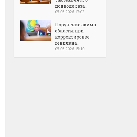
подводе газа...
05.05.2026 17:02
Поручение акима
области: при
корректировке
генплана...
05.05.2026 15:10