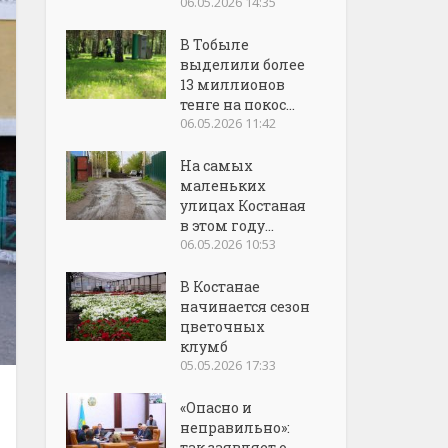
06.05.2026 14:35
В Тобыле
выделили более
13 миллионов
тенге на покос...
06.05.2026 11:42
На самых
маленьких
улицах Костаная
в этом году...
06.05.2026 10:53
В Костанае
начинается сезон
цветочных
клумб
05.05.2026 17:33
«Опасно и
неправильно»:
так заявляет о