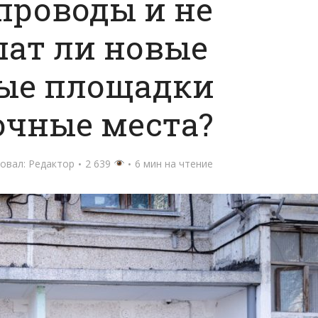
проводы и не
ат ли новые
ые площадки
очные места?
овал:
Редактор
2 639
6 мин на чтение