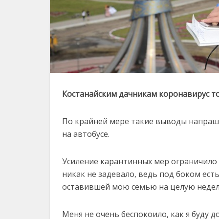
Костанайским дачникам коронавирус т
По крайней мере такие выводы напраши
на автобусе.
Усиление карантинных мер ограничило 
никак не задевало, ведь под боком ест
оставившей мою семью на целую неделю
Меня не очень беспокоило, как я буду д