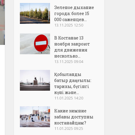
Зеленое дыхание
города: более 15
000 саженцев...
13.11.2025 12:50
В Костанае 13
ноября закроют
для движения
несколько...
13.11.2025 09:04
Қобыланды
батыр даңғылы:
тарихы, бүгінгі
күні және...
11.01.2025 14:20
Какие зимние
забавы доступны
костанайцам?
11.01.2025 09:25