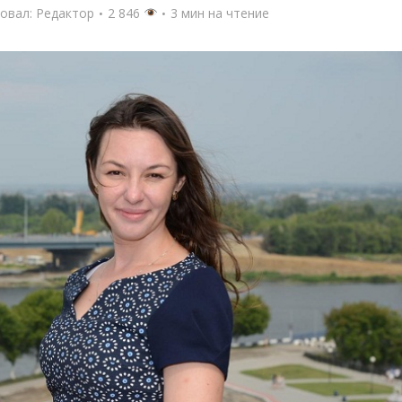
овал:
Редактор
2 846
3 мин на чтение