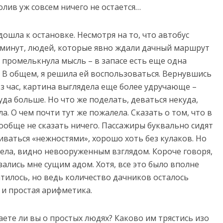
олив уж совсем ничего не остается…
одошла к остановке. Несмотря на то, что автобус
 минут, людей, которые явно ждали дачный маршрут
е промелькнула мысль – в запасе есть еще одна
. В общем, я решила ей воспользоваться. Вернувшись
з час, картина выглядела еще более удручающе –
да больше. Но что же поделать, деваться некуда,
а. О чем почти тут же пожалела. Сказать о том, что в
вообще не сказать ничего. Пассажиры буквально сидят
ниваться «нежностями», хорошо хоть без кулаков. Но
дела, видно невооруженным взглядом. Короче говоря,
азались мне сущим адом. Хотя, все это было вполне
тилось, но ведь количество дачников осталось
 и простая арифметика.
аете ли вы о простых людях? Каково им трястись изо