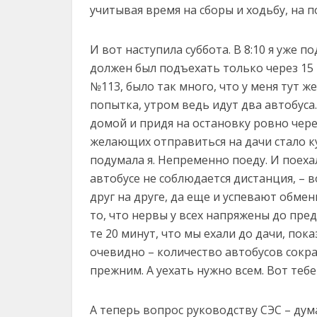
учитывая время на сборы и ходьбу, на п
И вот наступила суббота. В 8:10 я уже п
должен был подъехать только через 15
№113, было так много, что у меня тут ж
попытка, утром ведь идут два автобуса
домой и придя на остановку ровно чере
желающих отправиться на дачи стало ку
подумала я. Непременно поеду. И поехал
автобусе не соблюдается дистанция, – 
друг на друге, да еще и успевают обме
то, что нервы у всех напряжены до пре
те 20 минут, что мы ехали до дачи, пок
очевидно – количество автобусов сокра
прежним. А уехать нужно всем. Вот тебе
А теперь вопрос руководству СЭС – дум