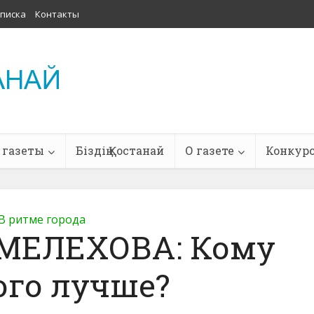
писка
Контакты
 газеты
Біздің Қостанай
О газете
Конкур
В ритме города
 МЕЛЕХОВА: Кому
ого лучше?