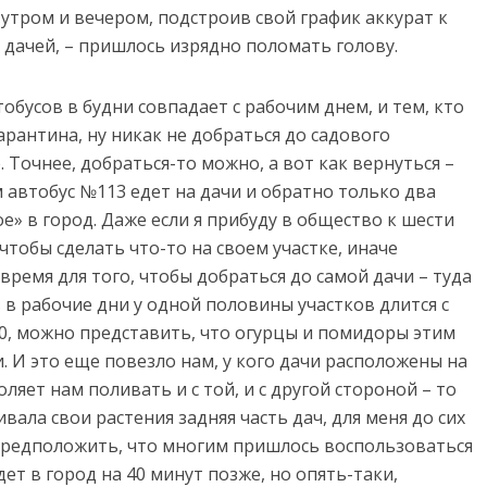
 утром и вечером, подстроив свой график аккурат к
с дачей, – пришлось изрядно поломать голову.
обусов в будни совпадает с рабочим днем, и тем, кто
рантина, ну никак не добраться до садового
Точнее, добраться-то можно, а вот как вернуться –
 автобус №113 едет на дачи и обратно только два
ное» в город. Даже если я прибуду в общество к шести
 чтобы сделать что-то на своем участке, иначе
время для того, чтобы добраться до самой дачи – туда
в в рабочие дни у одной половины участков длится с
 20:00, можно представить, что огурцы и помидоры этим
. И это еще повезло нам, у кого дачи расположены на
яет нам поливать и с той, и с другой стороной – то
вала свои растения задняя часть дач, для меня до сих
, предположить, что многим пришлось воспользоваться
т в город на 40 минут позже, но опять-таки,