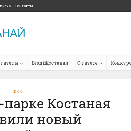
писка
Контакты
 газеты
Біздің Қостанай
О газете
Конкур
ЖКХ
-парке Костаная
овили новый