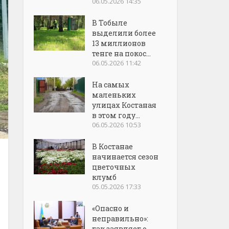
06.05.2026 14:35
В Тобыле
выделили более
13 миллионов
тенге на покос...
06.05.2026 11:42
На самых
маленьких
улицах Костаная
в этом году...
06.05.2026 10:53
В Костанае
начинается сезон
цветочных
клумб
05.05.2026 17:33
«Опасно и
неправильно»:
так заявляет о