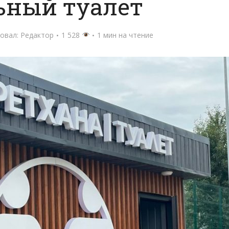
ьный туалет
овал:
Редактор
1 528
1 мин на чтение