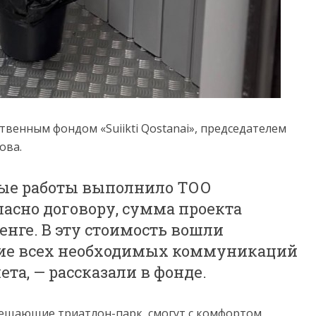
венным фондом «Suiikti Qostanai», председателем
ова.
ые работы выполнило ТОО
ласно договору, сумма проекта
енге. В эту стоимость вошли
ние всех необходимых коммуникаций
та, — рассказали в фонде.
ещающие триатлон-парк, смогут с комфортом