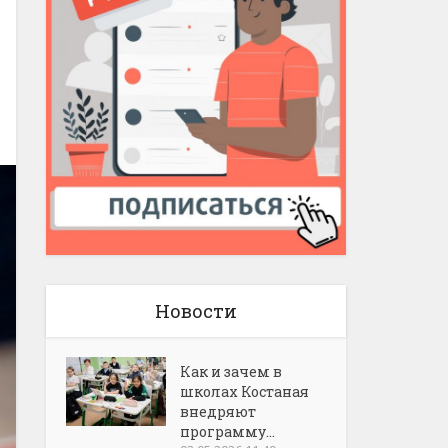
Новости
Как и зачем в
школах Костаная
внедряют
программу...