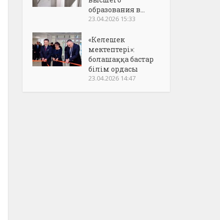
образования в...
23.04.2026 15:33
«Келешек
мектептері»:
болашаққа бастар
білім ордасы
23.04.2026 14:47