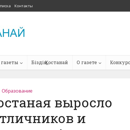
писка
Контакты
 газеты
Біздің Қостанай
О газете
Конкур
Образование
останая выросло
отличников и