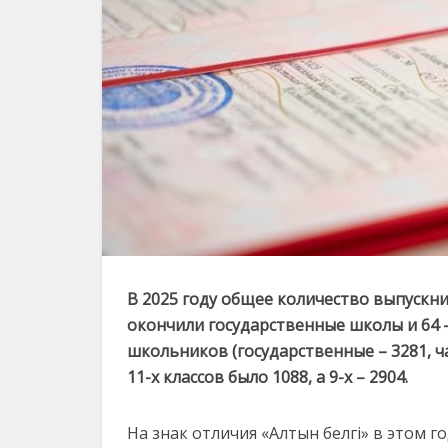
В
2025
году
общее
количество
выпускн
окончили
государственные
школы
и
64 
школьников (
государственные –
3281,
ч
11-
х
классов
было
1088,
а
9-
х –
2904.
На
знак
отличия «
Алтын
белгі»
в
этом
г