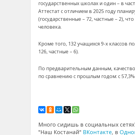
государственных
школах
и
один –
в
час
Аттестат
с
отличием
в
2025
году
плани
(
государственные –
72,
частные –
2),
что
человека.
Кроме
того,
132
учащихся
9-
х
классов
по
126,
частные –
6).
По
предварительным
данным,
качеств
по
сравнению
с
прошлым
годом:
с
57,3
Много сидишь в социальных сетях?
"Наш Костанай"
ВКонтакте
, в
Одно