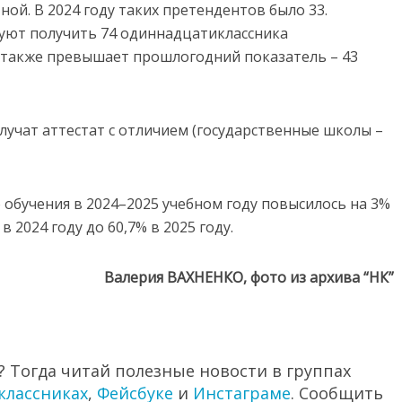
тной.
В
2024
году
таких
претендентов
было
33.
руют
получить
74
одиннадцатиклассника
также
превышает
прошлогодний
показатель –
43
лучат
аттестат
с
отличием (
государственные
школы –
о
обучения
в
2024–
2025
учебном
году
повысилось
на
3%
%
в
2024
году
до
60,7%
в
2025
году.
Валерия ВАХНЕНКО, фото из архива “НК”
 Тогда читай полезные новости в группах
классниках
,
Фейсбуке
и
Инстаграме
. Сообщить