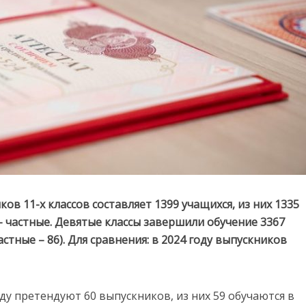
иков
11-
х
классов
составляет
1399
учащихся,
из
них
1335
–
частные.
Девятые
классы
завершили
обучение
3367
астные –
86).
Для
сравнения:
в
2024
году
выпускников
оду
претендуют
60
выпускников,
из
них
59
обучаются
в