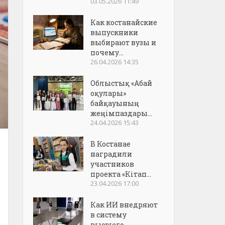
03.05.2026 11:49
Как костанайские
выпускники
выбирают вузы и
почему...
26.04.2026 14:35
Облыстық «Абай
оқулары»
байқауының
жеңімпаздары...
24.04.2026 15:43
В Костанае
наградили
участников
проекта «Кітап...
23.04.2026 17:00
Как ИИ внедряют
в систему
высшего