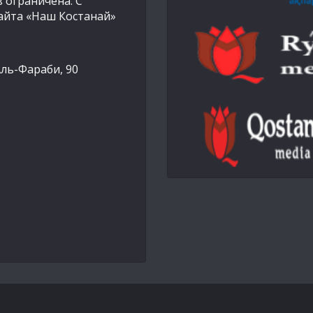
 ограничена. С
айта «Наш Костанай»
Аль-Фараби, 90