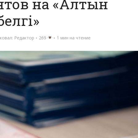
нтов на «Алтын
белгі»
ковал:
Редактор
269
1 мин на чтение