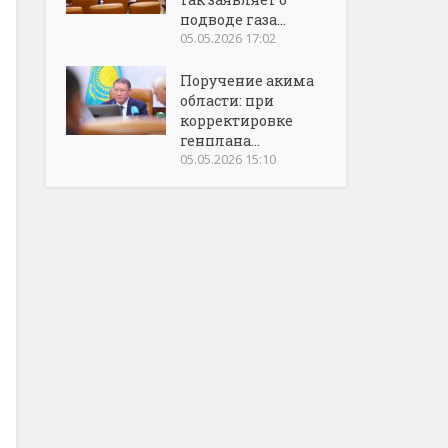
подводе газа...
05.05.2026 17:02
Поручение акима
области: при
корректировке
генплана...
05.05.2026 15:10