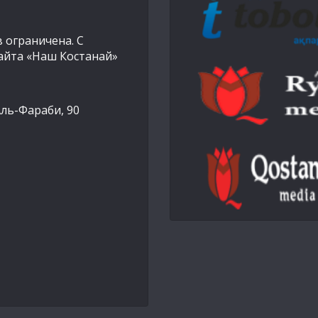
 ограничена. С
айта «Наш Костанай»
Аль-Фараби, 90