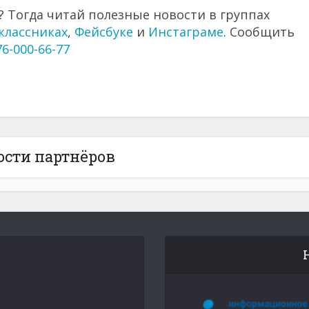
 Тогда читай полезные новости в группах
классниках
,
Фейсбуке
и
Инстаграме
. Сообщить
76-000-66-77
ости партнёров