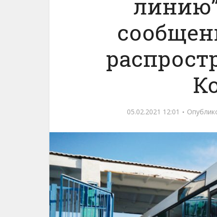
линию”
сообщен
распрост
К
05.02.2021 12:01
Опублик