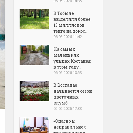
06.05.2026 14:35
В Тобыле
выделили более
13 миллионов
тенге на покос...
06.05.2026 11:42
На самых
маленьких
улицах Костаная
в этом году...
06.05.2026 10:53
В Костанае
начинается сезон
цветочных
клумб
05.05.2026 17:33
«Опасно и
неправильно»:
так заявляет о