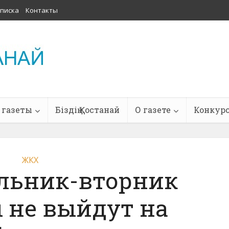
писка
Контакты
 газеты
Біздің Қостанай
О газете
Конкур
ЖКХ
ельник-вторник
 не выйдут на