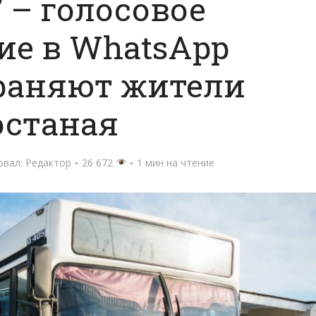
 – голосовое
ие в WhatsApp
раняют жители
останая
овал:
Редактор
26 672
1 мин на чтение