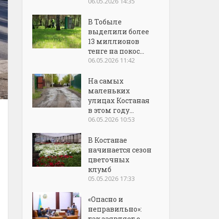
06.05.2026 14:35
В Тобыле
выделили более
13 миллионов
тенге на покос...
06.05.2026 11:42
На самых
маленьких
улицах Костаная
в этом году...
06.05.2026 10:53
В Костанае
начинается сезон
цветочных
клумб
05.05.2026 17:33
«Опасно и
неправильно»:
так заявляет о