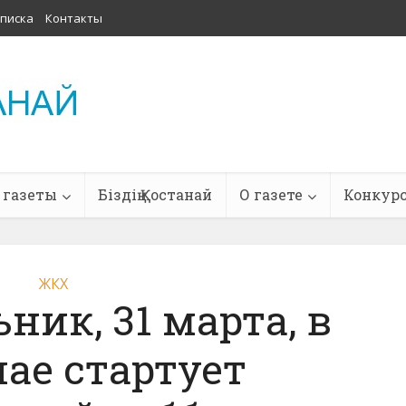
писка
Контакты
 газеты
Біздің Қостанай
О газете
Конкур
ЖКХ
ник, 31 марта, в
ае стартует