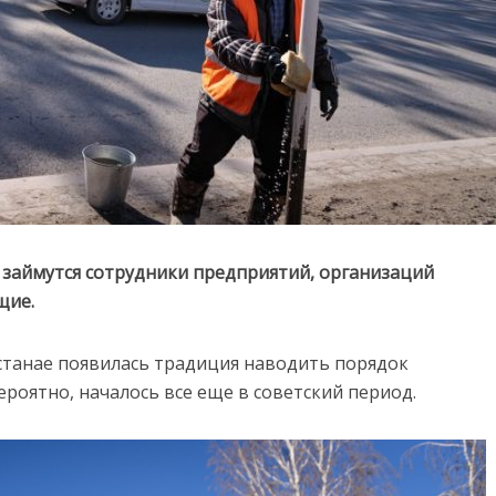
 займутся сотрудники предприятий, организаций
щие.
станае появилась традиция наводить порядок
ероятно, началось все еще в советский период.