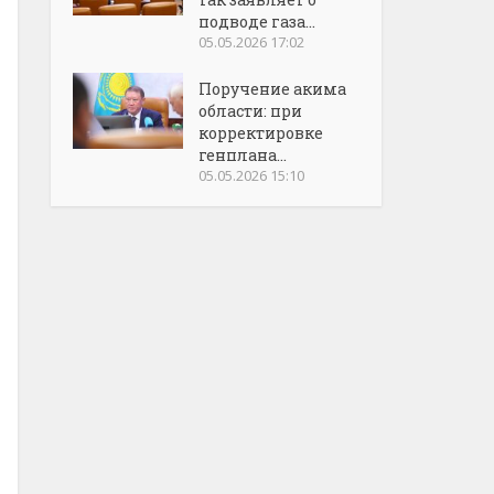
подводе газа...
05.05.2026 17:02
Поручение акима
области: при
корректировке
генплана...
05.05.2026 15:10