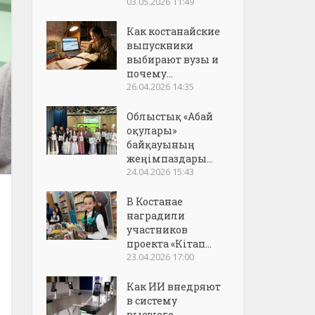
03.05.2026 11:49
Как костанайские
выпускники
выбирают вузы и
почему...
26.04.2026 14:35
Облыстық «Абай
оқулары»
байқауының
жеңімпаздары...
24.04.2026 15:43
В Костанае
наградили
участников
проекта «Кітап...
23.04.2026 17:00
Как ИИ внедряют
в систему
высшего