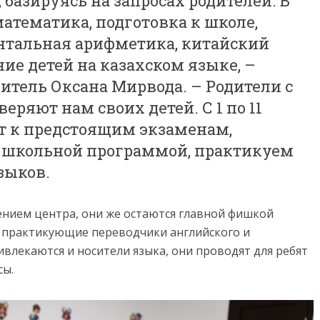
базируясь на запросах родителей. В
атематика, подготовка к школе,
нтальная арифметика, китайский
ние детей на казахском языке, –
итель Оксана Мирвода. – Родители с
еряют нам своих детей. С 1 по 11
т к предстоящим экзаменам,
о школьной программой, практикуем
зыков.
нием центра, они же остаются главной фишкой
ют практикующие переводчики английского и
влекаются и носители языка, они проводят для ребят
сы.