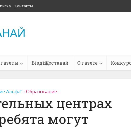
писка
Контакты
 газеты
Біздің Қостанай
О газете
Конкур
ие Альфа"
Образование
•
тельных центрах
 ребята могут