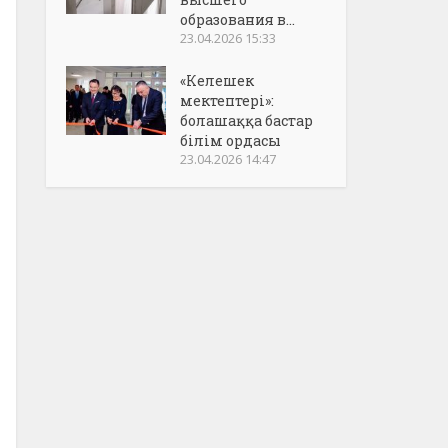
образования в...
23.04.2026 15:33
«Келешек
мектептері»:
болашаққа бастар
білім ордасы
23.04.2026 14:47