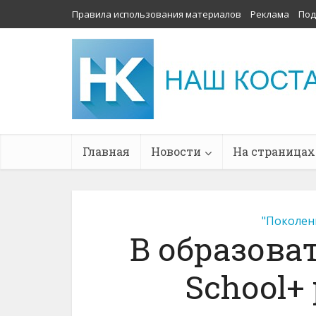
Правила использования материалов
Реклама
Под
Главная
Новости
На страницах
"Поколен
В образова
School+