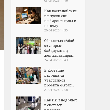
03.05.2026 11:49
Как костанайские
выпускники
выбирают вузы и
почему...
26.04.2026 14:35
Облыстық «Абай
оқулары»
байқауының
жеңімпаздары...
24.04.2026 15:43
В Костанае
наградили
участников
проекта «Кітап...
23.04.2026 17:00
Как ИИ внедряют
в систему
высшего