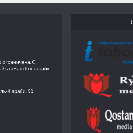
 ограничена. С
айта «Наш Костанай»
Аль-Фараби, 90