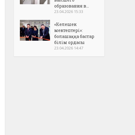
образования в...
23.04.2026 15:33
«Келешек
мектептері»:
болашаққа бастар
білім ордасы
23.04.2026 14:47