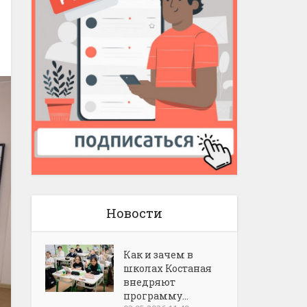
Новости
Как и зачем в
школах Костаная
внедряют
программу...