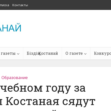
писка
Контакты
 газеты
Біздің Қостанай
О газете
Конкур
Образование
чебном году за
 Костаная сядут