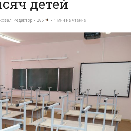
ысяч детей
ковал:
Редактор
286
1 мин на чтение