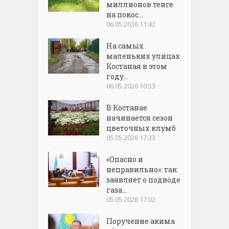
миллионов тенге
на покос...
06.05.2026 11:42
На самых
маленьких улицах
Костаная в этом
году...
06.05.2026 10:53
В Костанае
начинается сезон
цветочных клумб
05.05.2026 17:33
«Опасно и
неправильно»: так
заявляет о подводе
газа...
05.05.2026 17:02
Поручение акима